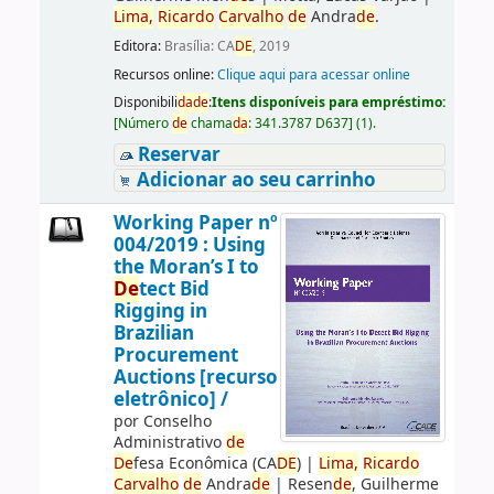
Lima,
Ricardo
Carvalho
de
Andra
de
.
Editora:
Brasília: CA
DE
, 2019
Recursos online:
Clique aqui para acessar online
Disponibili
da
de
:
Itens disponíveis para empréstimo:
[
Número
de
chama
da
:
341.3787 D637
]
(1).
Reservar
Adicionar ao seu carrinho
Working Paper nº
004/2019 : Using
the Moran’s I to
De
tect Bid
Rigging in
Brazilian
Procurement
Auctions [recurso
eletrônico] /
por
Conselho
Administrativo
de
De
fesa Econômica (CA
DE
)
|
Lima,
Ricardo
Carvalho
de
Andra
de
|
Resen
de
, Guilherme