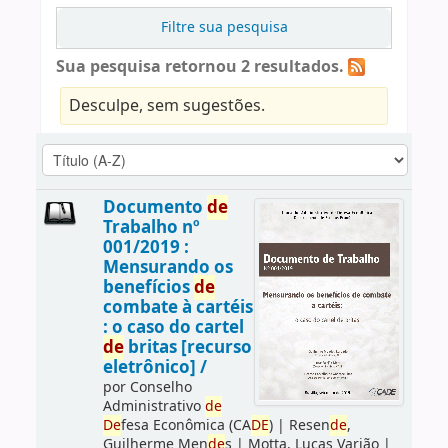
Filtre sua pesquisa
Sua pesquisa retornou 2 resultados.
Desculpe, sem sugestões.
Documento
de
Trabalho nº
001/2019 :
Mensurando os
benefícios
de
combate à cartéis
: o caso do cartel
de
britas [recurso
eletrônico] /
por
Conselho
Administrativo
de
De
fesa Econômica (CA
DE
)
|
Resen
de
,
Guilherme Men
de
s
|
Motta, Lucas Varjão
|