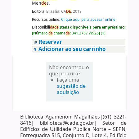
Men
de
s.
Editora:
Brasília: CA
DE
, 2019
Recursos online:
Clique aqui para acessar online
Disponibili
da
de
:
Itens disponíveis para empréstimo:
[
Número
de
chama
da
:
341.3787 W926
]
(1).
Reservar
Adicionar ao seu carrinho
Não encontrou o
que procura?
Faça uma
sugestão de
aquisição
Biblioteca Agamenon Magalhães|(61) 3221-
8416| biblioteca@cade.gov.br| Setor de
Edifícios de Utilidade Pública Norte – SEPN,
Entrequadra 515, Conjunto D, Lote 4, Edifício