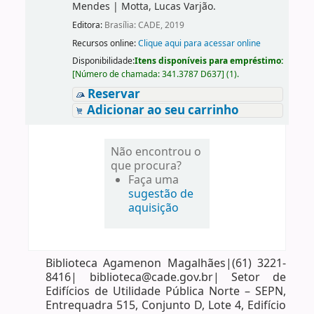
Mendes
|
Motta, Lucas Varjão.
Editora:
Brasília: CADE, 2019
Recursos online:
Clique aqui para acessar online
Disponibilidade:
Itens disponíveis para empréstimo:
[
Número de chamada:
341.3787 D637
]
(1).
Reservar
Adicionar ao seu carrinho
Não encontrou o
que procura?
Faça uma
sugestão de
aquisição
Biblioteca Agamenon Magalhães|(61) 3221-
8416| biblioteca@cade.gov.br| Setor de
Edifícios de Utilidade Pública Norte – SEPN,
Entrequadra 515, Conjunto D, Lote 4, Edifício