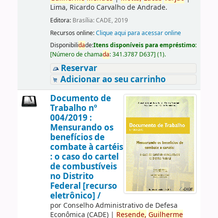
Lima, Ricardo Carvalho de Andrade.
Editora:
Brasília: CADE, 2019
Recursos online:
Clique aqui para acessar online
Disponibili
da
de:
Itens disponíveis para empréstimo:
[
Número de chama
da
:
341.3787 D637
]
(1).
Reservar
Adicionar ao seu carrinho
Documento de
Trabalho nº
004/2019 :
Mensurando os
benefícios de
combate à cartéis
: o caso do cartel
de combustíveis
no Distrito
Federal [recurso
eletrônico] /
por
Conselho Administrativo de Defesa
Econômica (CADE)
|
Resende,
Guilherme