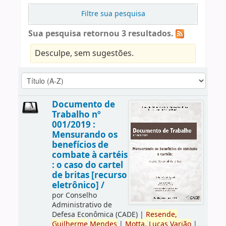
Filtre sua pesquisa
Sua pesquisa retornou 3 resultados.
Desculpe, sem sugestões.
Documento de
Trabalho nº
001/2019 :
Mensurando os
benefícios de
combate à cartéis
: o caso do cartel
de britas [recurso
eletrônico] /
por
Conselho
Administrativo de
Defesa Econômica (CADE)
|
Resende,
Guilherme
Mendes
|
Motta,
Lucas
Varjão
|