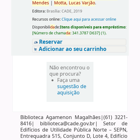
Mendes
|
Motta,
Lucas
Varjão
.
Editora:
Brasília: CADE, 2019
Recursos online:
Clique aqui para acessar online
Disponibili
da
de:
Itens disponíveis para empréstimo:
[
Número de chama
da
:
341.3787 D637
]
(1).
Reservar
Adicionar ao seu carrinho
Não encontrou o
que procura?
Faça uma
sugestão de
aquisição
Biblioteca Agamenon Magalhães|(61) 3221-
8416| biblioteca@cade.gov.br| Setor de
Edifícios de Utilidade Pública Norte – SEPN,
Entrequadra 515, Conjunto D, Lote 4, Edifício