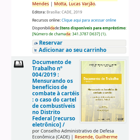
Mendes
|
Motta,
Lucas
Varjão
.
Editora:
Brasília: CADE, 2019
Recursos online:
Clique aqui para acessar online
Disponibili
da
de:
Itens disponíveis para empréstimo:
[
Número de chama
da
:
341.3787 D637
]
(1).
Reservar
Adicionar ao seu carrinho
Documento de
Trabalho nº
004/2019 :
Mensurando os
benefícios de
combate à cartéis
: o caso do cartel
de combustíveis
no Distrito
Federal [recurso
eletrônico] /
por
Conselho Administrativo de Defesa
Econômica (CADE)
|
Resende,
Guilherme