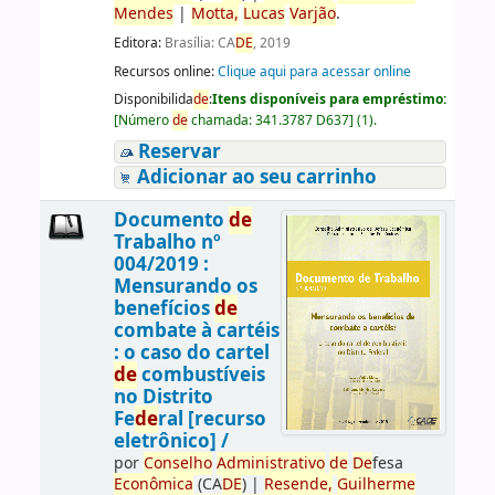
Men
de
s
|
Motta,
Lucas
Varjão
.
Editora:
Brasília: CA
DE
, 2019
Recursos online:
Clique aqui para acessar online
Disponibilida
de
:
Itens disponíveis para empréstimo:
[
Número
de
chamada:
341.3787 D637
]
(1).
Reservar
Adicionar ao seu carrinho
Documento
de
Trabalho nº
004/2019 :
Mensurando os
benefícios
de
combate à cartéis
: o caso do cartel
de
combustíveis
no Distrito
Fe
de
ral [recurso
eletrônico] /
por
Conselho
Administrativo
de
De
fesa
Econômica
(CA
DE
)
|
Resen
de
,
Guilherme