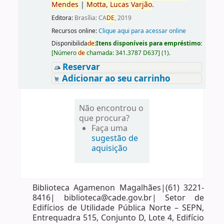
Men
de
s
|
Motta,
Lucas
Varjão
.
Editora:
Brasília: CA
DE
, 2019
Recursos online:
Clique aqui para acessar online
Disponibilida
de
:
Itens disponíveis para empréstimo:
[
Número
de
chamada:
341.3787 D637
]
(1).
Reservar
Adicionar ao seu carrinho
Não encontrou o
que procura?
Faça uma
sugestão de
aquisição
Biblioteca Agamenon Magalhães|(61) 3221-
8416| biblioteca@cade.gov.br| Setor de
Edifícios de Utilidade Pública Norte – SEPN,
Entrequadra 515, Conjunto D, Lote 4, Edifício