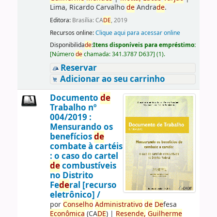
Lima, Ricardo Carvalho
de
Andra
de
.
Editora:
Brasília: CA
DE
, 2019
Recursos online:
Clique aqui para acessar online
Disponibilida
de
:
Itens disponíveis para empréstimo:
[
Número
de
chamada:
341.3787 D637
]
(1).
Reservar
Adicionar ao seu carrinho
Documento
de
Trabalho nº
004/2019 :
Mensurando os
benefícios
de
combate à cartéis
: o caso do cartel
de
combustíveis
no Distrito
Fe
de
ral [recurso
eletrônico] /
por
Conselho
Administrativo
de
De
fesa
Econômica
(CA
DE
)
|
Resen
de
,
Guilherme