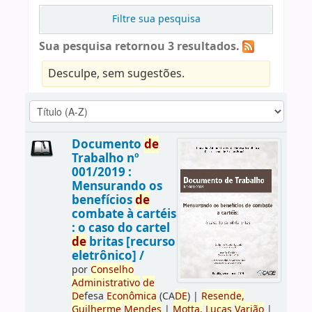
Filtre sua pesquisa
Sua pesquisa retornou 3 resultados.
Desculpe, sem sugestões.
Documento
de
Trabalho nº
001/2019 :
Mensurando os
benefícios
de
combate à cartéis
: o caso do cartel
de
britas [recurso
eletrônico] /
por
Conselho
Administrativo
de
De
fesa
Econômica
(CA
DE
)
|
Resen
de
,
Guilherme
Men
de
s
|
Motta,
Lucas
Varjão
|