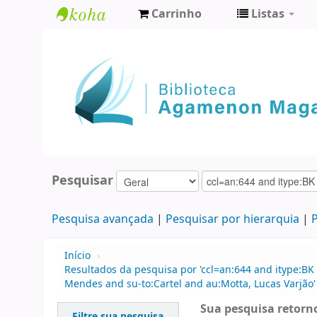
Carrinho
Listas
Biblioteca
Agamenon
Magalhães
Pesquisar
Pesquisa avançada
Pesquisar por hierarquia
P
Início
›
Resultados da pesquisa por 'ccl=an:644 and itype:BK
Mendes and su-to:Cartel and au:Motta, Lucas Varjão'
Sua pesquisa retorno
Filtre sua pesquisa