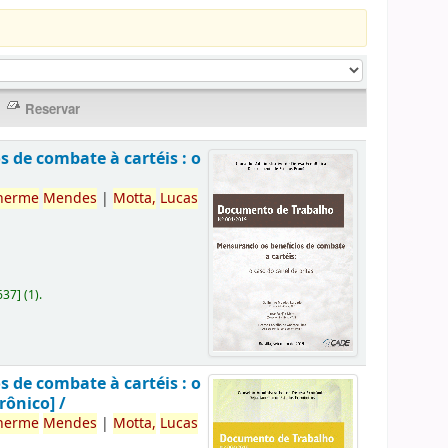
 de combate à cartéis : o
herme
Mendes
|
Motta,
Lucas
637
]
(1).
 de combate à cartéis : o
rônico] /
herme
Mendes
|
Motta,
Lucas