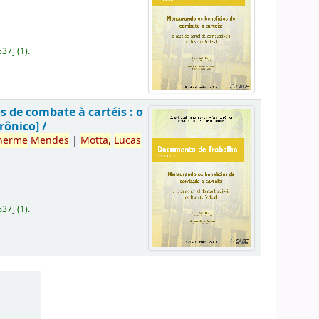
637
]
(1).
 de combate à cartéis : o
rônico] /
herme
Mendes
|
Motta,
Lucas
637
]
(1).