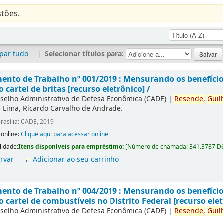
tões.
par tudo
|
Selecionar títulos para:
nto de Trabalho nº 001/2019 : Mensurando os benefícios
o cartel de britas [recurso eletrônico] /
selho Administrativo de Defesa Econômica (CADE)
|
Resende,
Guil
|
Lima, Ricardo Carvalho de Andrade.
rasília: CADE, 2019
 online:
Clique aqui para acessar online
lidade:
Itens disponíveis para empréstimo:
[
Número de chamada:
341.3787 D
rvar
Adicionar ao seu carrinho
nto de Trabalho nº 004/2019 : Mensurando os benefícios
o cartel de combustíveis no Distrito Federal [recurso elet
selho Administrativo de Defesa Econômica (CADE)
|
Resende,
Guil