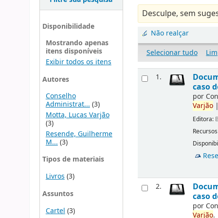
Desculpe, sem suges
Disponibilidade
Não realçar
Mostrando apenas
itens disponíveis
Selecionar tudo
Lim
Exibir todos os itens
Docume
1.
Autores
caso d
Conselho
por
Con
Administrat...
(3)
Varjão
Motta, Lucas Varjão
Editora:
B
(3)
Recursos
Resende, Guilherme
M...
(3)
Disponibi
Rese
Tipos de materiais
Livros
(3)
Docume
2.
Assuntos
caso d
por
Con
Cartel
(3)
Varjão
.