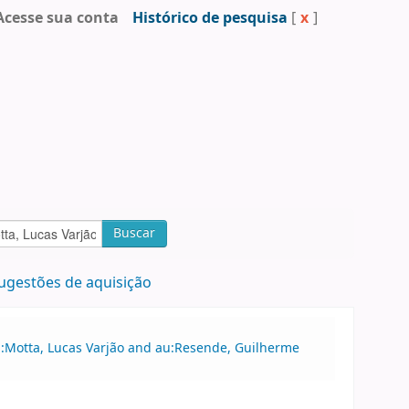
Acesse sua conta
Histórico de pesquisa
[
x
]
Buscar
ugestões de aquisição
au:Motta, Lucas Varjão and au:Resende, Guilherme