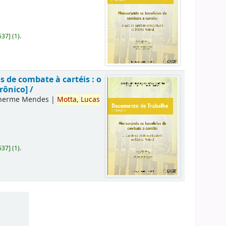
637
]
(1).
 de combate à cartéis : o
rônico] /
lherme Mendes
|
Motta,
Lucas
637
]
(1).