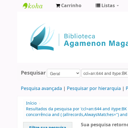
Carrinho
Listas
Biblioteca
Agamenon
Magalhães
Pesquisar
Pesquisa avançada
Pesquisar por hierarquia
P
Início
›
Resultados da pesquisa por 'ccl=an:644 and itype:BK 
concorrência and ( (allrecords,AlwaysMatches='') and 
Sua pesquisa retorno
Filtre sua pesquisa