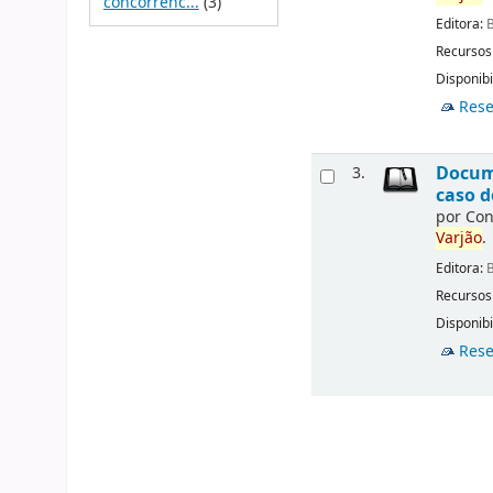
concorrênc...
(3)
Editora:
B
Recursos
Disponibi
Rese
Docume
3.
caso d
por
Con
Varjão
.
Editora:
B
Recursos
Disponibi
Rese