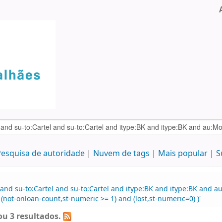
esquisa de autoridade
Nuvem de tags
Mais popular
S
and su-to:Cartel and su-to:Cartel and itype:BK and itype:BK and a
(not-onloan-count,st-numeric >= 1) and (lost,st-numeric=0) )'
u 3 resultados.