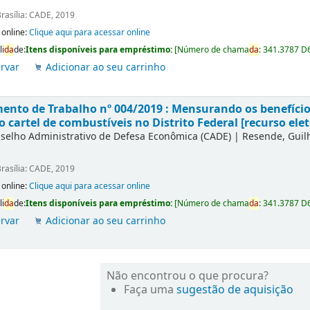
rasília: CADE, 2019
 online:
Clique aqui para acessar online
li
da
de:
Itens disponíveis para empréstimo:
[
Número de chama
da
:
341.3787 D
rvar
Adicionar ao seu carrinho
nto de Trabalho nº 004/2019 : Mensurando os benefícios
o cartel de combustíveis no Distrito Federal [recurso elet
selho Administrativo de Defesa Econômica (CADE)
|
Resende, Gui
rasília: CADE, 2019
 online:
Clique aqui para acessar online
li
da
de:
Itens disponíveis para empréstimo:
[
Número de chama
da
:
341.3787 D
rvar
Adicionar ao seu carrinho
Não encontrou o que procura?
Faça uma
sugestão de aquisição