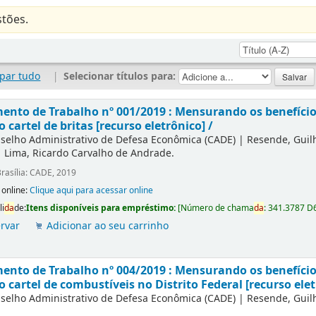
tões.
par tudo
|
Selecionar títulos para:
nto de Trabalho nº 001/2019 : Mensurando os benefícios
o cartel de britas [recurso eletrônico] /
selho Administrativo de Defesa Econômica (CADE)
|
Resende, Gui
|
Lima, Ricardo Carvalho de Andrade.
rasília: CADE, 2019
 online:
Clique aqui para acessar online
li
da
de:
Itens disponíveis para empréstimo:
[
Número de chama
da
:
341.3787 D
rvar
Adicionar ao seu carrinho
nto de Trabalho nº 004/2019 : Mensurando os benefícios
o cartel de combustíveis no Distrito Federal [recurso elet
selho Administrativo de Defesa Econômica (CADE)
|
Resende, Gui