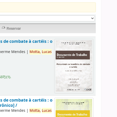
 de combate à cartéis : o
lherme Mendes
|
Motta,
Lucas
637
]
(1).
 de combate à cartéis : o
rônico] /
lherme Mendes
|
Motta,
Lucas