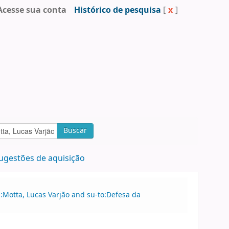
Acesse sua conta
Histórico de pesquisa
[
x
]
Buscar
ugestões de aquisição
u:Motta, Lucas Varjão and su-to:Defesa da