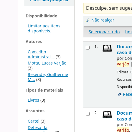
Desculpe, sem suges
Disponibilidade
Não realçar
Limitar aos itens
disponíveis.
Selecionar tudo
Lim
Autores
Docume
1.
Conselho
caso d
Administrat...
(3)
por
Con
Motta, Lucas Varjão
Varjão
(3)
Editora:
B
Resende, Guilherme
M...
(3)
Recursos
Disponibi
Tipos de materiais
Rese
Livros
(3)
Assuntos
Docume
2.
caso d
Cartel
(3)
por
Con
Defesa da
Varjão
.