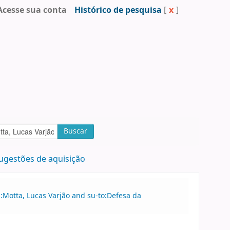
Acesse sua conta
Histórico de pesquisa
[
x
]
Buscar
ugestões de aquisição
u:Motta, Lucas Varjão and su-to:Defesa da