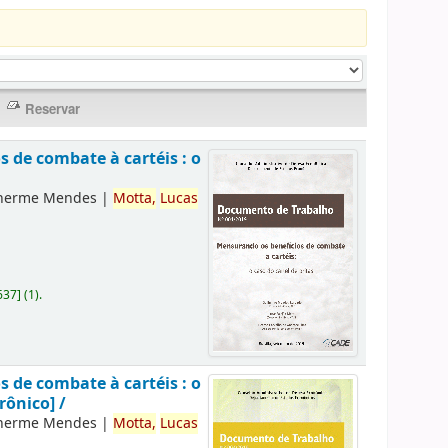
 de combate à cartéis : o
lherme Mendes
|
Motta,
Lucas
637
]
(1).
 de combate à cartéis : o
rônico] /
lherme Mendes
|
Motta,
Lucas