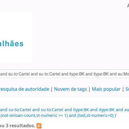
esquisa de autoridade
Nuvem de tags
Mais popular
S
and su-to:Cartel and su-to:Cartel and itype:BK and itype:BK and a
(not-onloan-count,st-numeric >= 1) and (lost,st-numeric=0) )'
u 3 resultados.