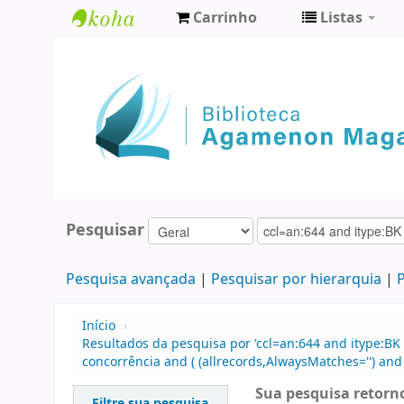
Carrinho
Listas
Biblioteca
Agamenon
Magalhães
Pesquisar
Pesquisa avançada
Pesquisar por hierarquia
P
Início
›
Resultados da pesquisa por 'ccl=an:644 and itype:BK 
concorrência and ( (allrecords,AlwaysMatches='') and 
Sua pesquisa retorno
Filtre sua pesquisa