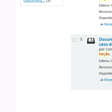
concorrênc...
(3)
Editora:
B
Recursos
Disponibi
Rese
Docume
3.
caso d
por
Con
Varjão
.
Editora:
B
Recursos
Disponibi
Rese