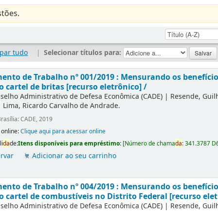
tões.
par tudo
|
Selecionar títulos para:
nto de Trabalho nº 001/2019 : Mensurando os benefícios
o cartel de britas [recurso eletrônico] /
selho Administrativo de Defesa Econômica (CADE)
|
Resende, Gui
|
Lima, Ricardo Carvalho de Andrade.
rasília: CADE, 2019
 online:
Clique aqui para acessar online
li
da
de:
Itens disponíveis para empréstimo:
[
Número de chama
da
:
341.3787 D
rvar
Adicionar ao seu carrinho
nto de Trabalho nº 004/2019 : Mensurando os benefícios
o cartel de combustíveis no Distrito Federal [recurso elet
selho Administrativo de Defesa Econômica (CADE)
|
Resende, Gui