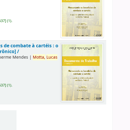
637
]
(1).
 de combate à cartéis : o
rônico] /
lherme Mendes
|
Motta,
Lucas
637
]
(1).