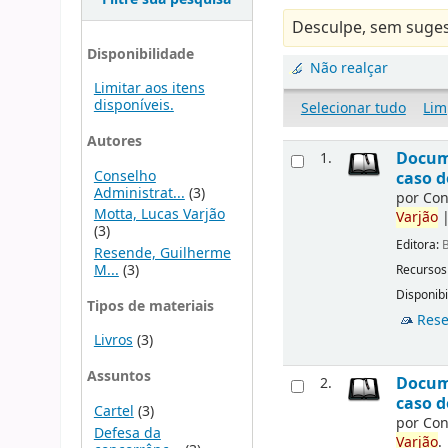
Desculpe, sem suges
Disponibilidade
Não realçar
Limitar aos itens
disponíveis.
Selecionar tudo
Lim
Autores
Docume
1.
Conselho
caso d
Administrat...
(3)
por
Con
Motta, Lucas Varjão
Varjão
(3)
Editora:
B
Resende, Guilherme
M...
(3)
Recursos
Disponibi
Tipos de materiais
Rese
Livros
(3)
Assuntos
Docume
2.
caso d
Cartel
(3)
por
Con
Defesa da
Varjão
.