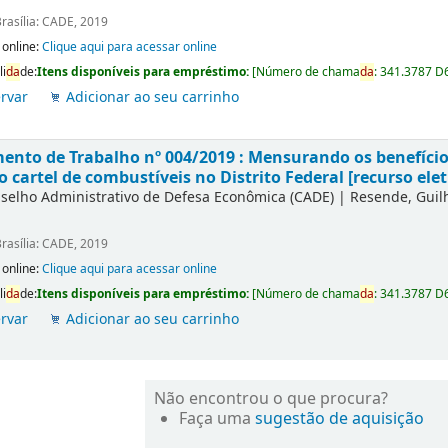
rasília: CADE, 2019
 online:
Clique aqui para acessar online
li
da
de:
Itens disponíveis para empréstimo:
[
Número de chama
da
:
341.3787 D
rvar
Adicionar ao seu carrinho
nto de Trabalho nº 004/2019 : Mensurando os benefícios
o cartel de combustíveis no Distrito Federal [recurso elet
selho Administrativo de Defesa Econômica (CADE)
|
Resende, Gui
rasília: CADE, 2019
 online:
Clique aqui para acessar online
li
da
de:
Itens disponíveis para empréstimo:
[
Número de chama
da
:
341.3787 D
rvar
Adicionar ao seu carrinho
Não encontrou o que procura?
Faça uma
sugestão de aquisição