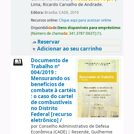
Lima, Ricardo Carvalho de Andrade.
Editora:
Brasília: CADE, 2019
Recursos online:
Clique aqui para acessar online
Disponibili
da
de:
Itens disponíveis para empréstimo:
[
Número de chama
da
:
341.3787 D637
]
(1).
Reservar
Adicionar ao seu carrinho
Documento de
Trabalho nº
004/2019 :
Mensurando os
benefícios de
combate à cartéis
: o caso do cartel
de combustíveis
no Distrito
Federal [recurso
eletrônico] /
por
Conselho Administrativo de Defesa
Econômica (CADE)
|
Resende, Guilherme