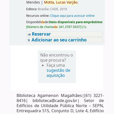
Mendes
|
Motta,
Lucas
Varjão
.
Editora:
Brasília: CADE, 2019
Recursos online:
Clique aqui para acessar online
Disponibili
da
de:
Itens disponíveis para empréstimo:
[
Número de chama
da
:
341.3787 D637
]
(1).
Reservar
Adicionar ao seu carrinho
Não encontrou o
que procura?
Faça uma
sugestão de
aquisição
Biblioteca Agamenon Magalhães|(61) 3221-
8416| biblioteca@cade.gov.br| Setor de
Edifícios de Utilidade Pública Norte – SEPN,
Entrequadra 515, Conjunto D, Lote 4, Edifício