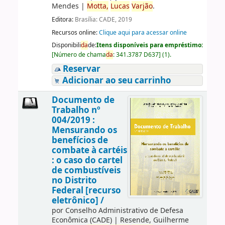
Mendes
|
Motta,
Lucas
Varjão
.
Editora:
Brasília: CADE, 2019
Recursos online:
Clique aqui para acessar online
Disponibili
da
de:
Itens disponíveis para empréstimo:
[
Número de chama
da
:
341.3787 D637
]
(1).
Reservar
Adicionar ao seu carrinho
Documento de
Trabalho nº
004/2019 :
Mensurando os
benefícios de
combate à cartéis
: o caso do cartel
de combustíveis
no Distrito
Federal [recurso
eletrônico] /
por
Conselho Administrativo de Defesa
Econômica (CADE)
|
Resende, Guilherme