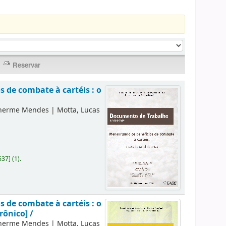
 de combate à cartéis : o
lherme Mendes
|
Motta, Lucas
637
]
(1).
 de combate à cartéis : o
rônico] /
lherme Mendes
|
Motta, Lucas