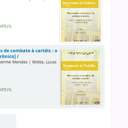
637
]
(1).
 de combate à cartéis : o
rônico] /
lherme Mendes
|
Motta, Lucas
637
]
(1).