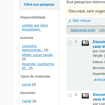
Sua pesquisa retorno
Filtre sua pesquisa
Desculpe, sem suges
Disponibilidade
Não realçar
Limitar aos itens
disponíveis.
Selecionar tudo
Lim
Autores
Docume
1.
Conselho
caso d
Administrat...
(3)
por
Con
Motta, Lucas Varjão
Varjão
(3)
Editora:
B
Resende, Guilherme
M...
(3)
Recursos
Disponibi
Tipos de materiais
Rese
Livros
(3)
Assuntos
Docume
2.
caso d
Cartel
(3)
por
Con