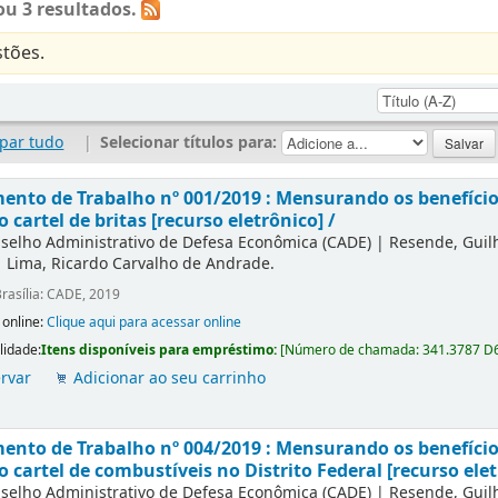
u 3 resultados.
tões.
par tudo
|
Selecionar títulos para:
nto de Trabalho nº 001/2019 : Mensurando os benefícios
o cartel de britas [recurso eletrônico] /
selho Administrativo de Defesa Econômica (CADE)
|
Resende, Gui
|
Lima, Ricardo Carvalho de Andrade.
rasília: CADE, 2019
 online:
Clique aqui para acessar online
lidade:
Itens disponíveis para empréstimo:
[
Número de chamada:
341.3787 D
rvar
Adicionar ao seu carrinho
nto de Trabalho nº 004/2019 : Mensurando os benefícios
o cartel de combustíveis no Distrito Federal [recurso elet
selho Administrativo de Defesa Econômica (CADE)
|
Resende, Gui