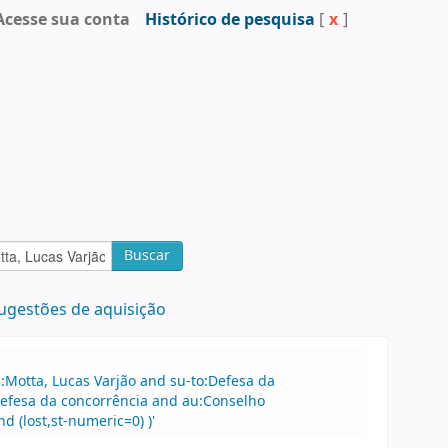
Acesse sua conta
Histórico de pesquisa
[
x
]
Buscar
ugestões de aquisição
u:Motta, Lucas Varjão and su-to:Defesa da
Defesa da concorrência and au:Conselho
 (lost,st-numeric=0) )'