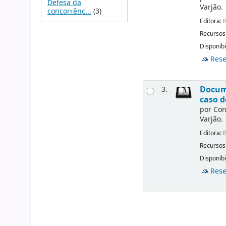
Defesa da
Varjão.
concorrênc...
(3)
Editora:
B
Recursos
Disponibi
Rese
Docume
3.
caso d
por
Con
Varjão.
Editora:
B
Recursos
Disponibi
Rese