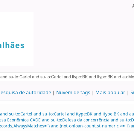
esquisa de autoridade
Nuvem de tags
Mais popular
S
and su-to:Cartel and su-to:Cartel and itype:BK and itype:BK and a
esa Econômica CADE and su-to:Defesa da concorrência and su-to:
cords,AlwaysMatches='') and (not-onloan-count,st-numeric >= 1) and