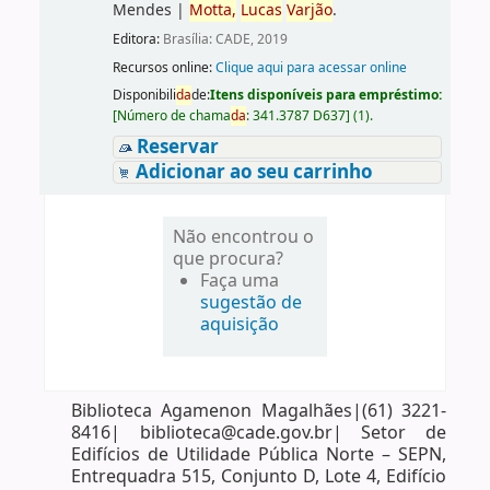
Mendes
|
Motta,
Lucas
Varjão
.
Editora:
Brasília: CADE, 2019
Recursos online:
Clique aqui para acessar online
Disponibili
da
de:
Itens disponíveis para empréstimo:
[
Número de chama
da
:
341.3787 D637
]
(1).
Reservar
Adicionar ao seu carrinho
Não encontrou o
que procura?
Faça uma
sugestão de
aquisição
Biblioteca Agamenon Magalhães|(61) 3221-
8416| biblioteca@cade.gov.br| Setor de
Edifícios de Utilidade Pública Norte – SEPN,
Entrequadra 515, Conjunto D, Lote 4, Edifício