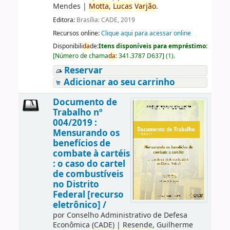
Mendes
|
Motta,
Lucas
Varjão
.
Editora:
Brasília: CADE, 2019
Recursos online:
Clique aqui para acessar online
Disponibili
da
de:
Itens disponíveis para empréstimo:
[
Número de chama
da
:
341.3787 D637
]
(1).
Reservar
Adicionar ao seu carrinho
Documento de
Trabalho nº
004/2019 :
Mensurando os
benefícios de
combate à cartéis
: o caso do cartel
de combustíveis
no Distrito
Federal [recurso
eletrônico] /
por
Conselho Administrativo de Defesa
Econômica (CADE)
|
Resende, Guilherme