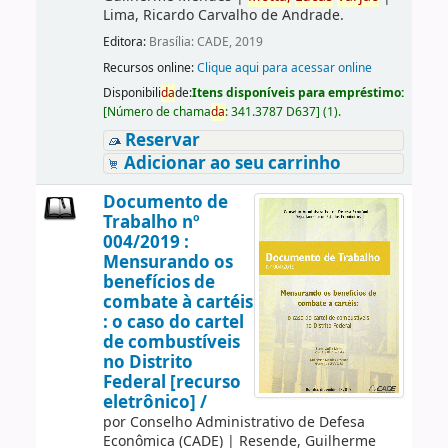
Lima, Ricardo Carvalho de Andrade.
Editora:
Brasília: CADE, 2019
Recursos online:
Clique aqui para acessar online
Disponibili
da
de:
Itens disponíveis para empréstimo:
[
Número de chama
da
:
341.3787 D637
]
(1).
Reservar
Adicionar ao seu carrinho
Documento de
Trabalho nº
004/2019 :
Mensurando os
benefícios de
combate à cartéis
: o caso do cartel
de combustíveis
no Distrito
Federal [recurso
eletrônico] /
por
Conselho Administrativo de Defesa
Econômica (CADE)
|
Resende, Guilherme