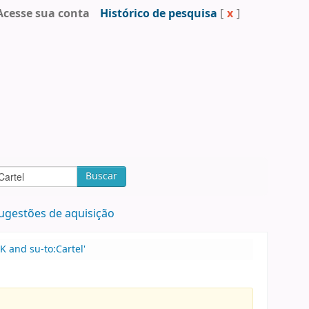
Acesse sua conta
Histórico de pesquisa
[
x
]
Buscar
ugestões de aquisição
K and su-to:Cartel'