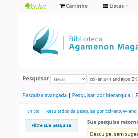
Carrinho
Listas
Biblioteca
Agamenon
Magalhães
Pesquisar
Pesquisa avançada
Pesquisar por hierarquia
P
Início
›
Resultados da pesquisa por 'ccl=an:644 and i
Sua pesquisa retorno
Filtre sua pesquisa
Desculpe, sem suges