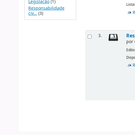
Legislação
(1)
Lista
Responsabilidade
R
civ...
(3)
Res
3.
por
Edito
Dispo
R