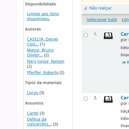
Disponibilidade
Não realçar
Limitar aos itens
disponíveis.
Selecionar tudo
Lim
Autores
Car
1.
CASELTA, Daniel
por
Cost...
(1)
Edito
Maggi, Bruno
Oliveir...
(2)
Dispo
Nery Junior, Nelson
R
(2)
Pfeiffer, Roberto
(2)
Tipos de materiais
Livros
(3)
Car
2.
Assuntos
por
Ediç
Cartel
(3)
Edito
Defesa da
concorrênc...
(3)
Dispo