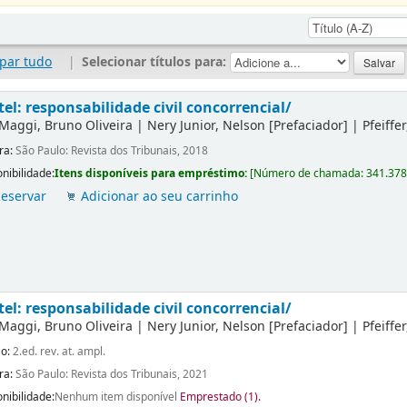
par tudo
|
Selecionar títulos para:
tel: responsabilidade civil concorrencial/
Maggi, Bruno Oliveira
|
Nery Junior, Nelson
[Prefaciador]
|
Pfeiffe
ra:
São Paulo: Revista dos Tribunais, 2018
nibilidade:
Itens disponíveis para empréstimo:
[
Número de chamada:
341.37
eservar
Adicionar ao seu carrinho
tel: responsabilidade civil concorrencial/
Maggi, Bruno Oliveira
|
Nery Junior, Nelson
[Prefaciador]
|
Pfeiffe
ão:
2.ed. rev. at. ampl.
ra:
São Paulo: Revista dos Tribunais, 2021
nibilidade:
Nenhum item disponível
Emprestado (1).