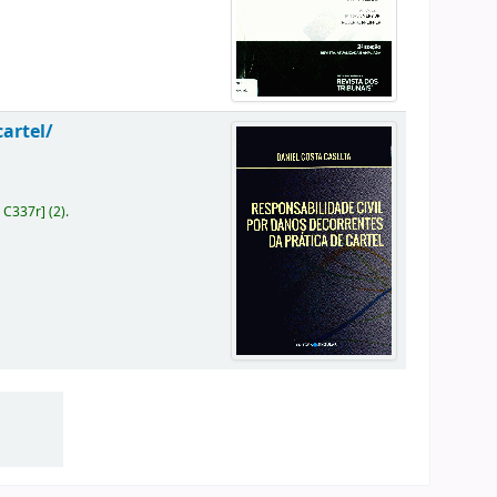
cartel/
 C337r
]
(2).