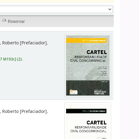
r, Roberto
[Prefaciador]
.
87 M193c
]
(2).
r, Roberto
[Prefaciador]
.