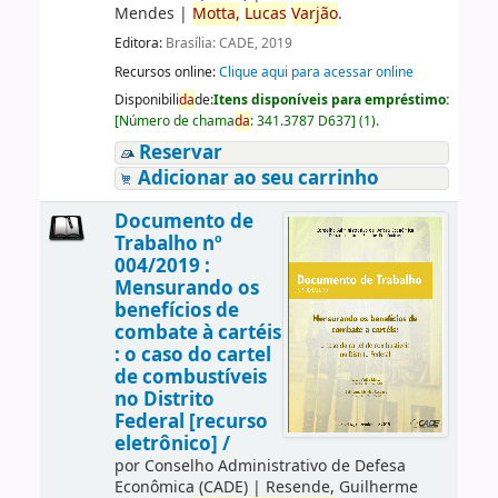
Mendes
|
Motta,
Lucas
Varjão
.
Editora:
Brasília: CADE, 2019
Recursos online:
Clique aqui para acessar online
Disponibili
da
de:
Itens disponíveis para empréstimo:
[
Número de chama
da
:
341.3787 D637
]
(1).
Reservar
Adicionar ao seu carrinho
Documento de
Trabalho nº
004/2019 :
Mensurando os
benefícios de
combate à cartéis
: o caso do cartel
de combustíveis
no Distrito
Federal [recurso
eletrônico] /
por
Conselho Administrativo de Defesa
Econômica (CADE)
|
Resende, Guilherme