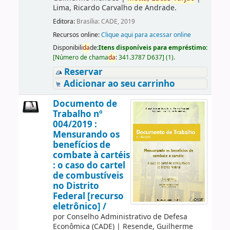
Lima, Ricardo Carvalho de Andrade.
Editora:
Brasília: CADE, 2019
Recursos online:
Clique aqui para acessar online
Disponibili
da
de:
Itens disponíveis para empréstimo:
[
Número de chama
da
:
341.3787 D637
]
(1).
Reservar
Adicionar ao seu carrinho
Documento de
Trabalho nº
004/2019 :
Mensurando os
benefícios de
combate à cartéis
: o caso do cartel
de combustíveis
no Distrito
Federal [recurso
eletrônico] /
por
Conselho Administrativo de Defesa
Econômica (CADE)
|
Resende, Guilherme