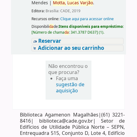
Mendes
|
Motta,
Lucas
Varjão
.
Editora:
Brasília: CADE, 2019
Recursos online:
Clique aqui para acessar online
Disponibili
da
de:
Itens disponíveis para empréstimo:
[
Número de chama
da
:
341.3787 D637
]
(1).
Reservar
Adicionar ao seu carrinho
Não encontrou o
que procura?
Faça uma
sugestão de
aquisição
Biblioteca Agamenon Magalhães|(61) 3221-
8416| biblioteca@cade.gov.br| Setor de
Edifícios de Utilidade Pública Norte – SEPN,
Entrequadra 515, Conjunto D, Lote 4, Edifício