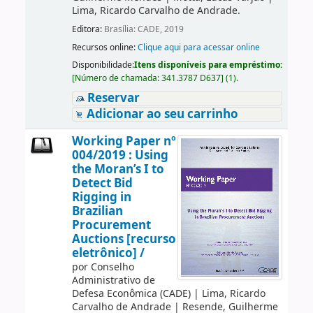
Lima, Ricardo Carvalho de Andrade.
Editora:
Brasília: CADE, 2019
Recursos online:
Clique aqui para acessar online
Disponibilidade:
Itens disponíveis para empréstimo:
[
Número de chamada:
341.3787 D637
]
(1).
Reservar
Adicionar ao seu carrinho
Working Paper nº
004/2019 : Using
the Moran’s I to
Detect Bid
Rigging in
Brazilian
Procurement
Auctions [recurso
eletrônico] /
por
Conselho
Administrativo de
Defesa Econômica (CADE)
|
Lima, Ricardo
Carvalho de Andrade
|
Resende, Guilherme