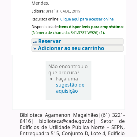
Mendes.
Editora:
Brasília: CADE, 2019
Recursos online:
Clique aqui para acessar online
Disponibilidade:
Itens disponíveis para empréstimo:
[
Número de chamada:
341.3787 W926
]
(1).
Reservar
Adicionar ao seu carrinho
Não encontrou o
que procura?
Faça uma
sugestão de
aquisição
Biblioteca Agamenon Magalhães|(61) 3221-
8416| biblioteca@cade.gov.br| Setor de
Edifícios de Utilidade Pública Norte – SEPN,
Entrequadra 515, Conjunto D, Lote 4, Edifício