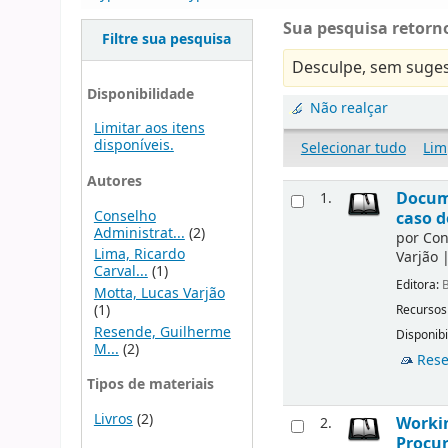
Sua pesquisa retorno
Filtre sua pesquisa
Desculpe, sem suges
Disponibilidade
Não realçar
Limitar aos itens
disponíveis.
Selecionar tudo
Lim
Autores
Docume
1.
Conselho
caso d
Administrat...
(2)
por
Con
Lima, Ricardo
Varjão
Carval...
(1)
Editora:
B
Motta, Lucas Varjão
(1)
Recursos
Resende, Guilherme
Disponibi
M...
(2)
Rese
Tipos de materiais
Livros
(2)
Workin
2.
Procur