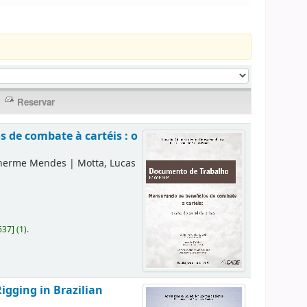
 de combate à cartéis : o
lherme Mendes
|
Motta, Lucas
637
]
(1).
igging in Brazilian