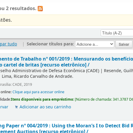
u 2 resultados.
tões.
par tudo
|
Selecionar títulos para:
nto de Trabalho nº 001/2019 : Mensurando os benefícios
o cartel de britas [recurso eletrônico] /
selho Administrativo de Defesa Econômica (CADE)
|
Resende, Gui
|
Lima, Ricardo Carvalho de Andrade.
rasília: CADE, 2019
 online:
Clique aqui para acessar online
lidade:
Itens disponíveis para empréstimo:
[
Número de chamada:
341.3787 D
rvar
Adicionar ao seu carrinho
g Paper nº 004/2019 : Using the Moran’s I to Detect Bid R
ement Auctions [recurso eletrônico] /