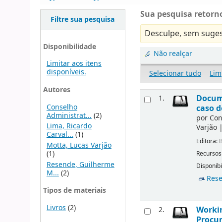
Sua pesquisa retorno
Filtre sua pesquisa
Desculpe, sem suges
Disponibilidade
Não realçar
Limitar aos itens
disponíveis.
Selecionar tudo
Lim
Autores
Docume
1.
Conselho
caso d
Administrat...
(2)
por
Con
Lima, Ricardo
Varjão
Carval...
(1)
Editora:
B
Motta, Lucas Varjão
(1)
Recursos
Resende, Guilherme
Disponibi
M...
(2)
Rese
Tipos de materiais
Livros
(2)
Workin
2.
Procur