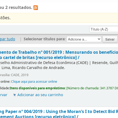
u 2 resultados.
tões.
par tudo
|
Selecionar títulos para:
nto de Trabalho nº 001/2019 : Mensurando os benefícios
o cartel de britas [recurso eletrônico] /
selho Administrativo de Defesa Econômica (CADE)
|
Resende, Gui
|
Lima, Ricardo Carvalho de Andrade.
rasília: CADE, 2019
 online:
Clique aqui para acessar online
lidade:
Itens disponíveis para empréstimo:
[
Número de chamada:
341.3787 D
rvar
Adicionar ao seu carrinho
g Paper nº 004/2019 : Using the Moran’s I to Detect Bid R
ement Auctions [recurso eletrônico] /