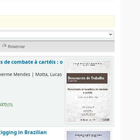
 de combate à cartéis : o
lherme Mendes
|
Motta, Lucas
637
]
(1).
igging in Brazilian