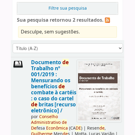
Filtre sua pesquisa
Sua pesquisa retornou 2 resultados.
Desculpe, sem sugestões.
Documento
de
Trabalho nº
001/2019 :
Mensurando os
benefícios
de
combate à cartéis
: o caso do cartel
de
britas [recurso
eletrônico] /
por
Conselho
Administrativo
de
De
fesa
Econômica
(CA
DE
)
|
Resen
de
,
Guilherme
Men
de
s
|
Motta, Lucas Varjão
|