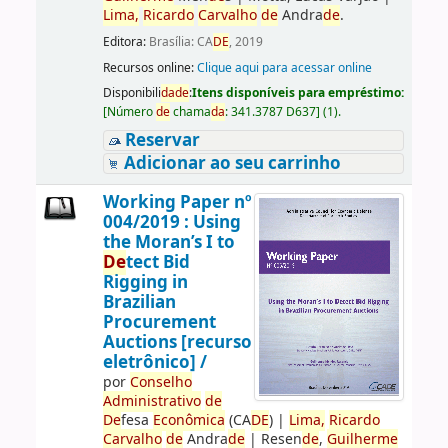
Lima,
Ricardo
Carvalho
de
Andra
de
.
Editora:
Brasília: CA
DE
, 2019
Recursos online:
Clique aqui para acessar online
Disponibili
da
de
:
Itens disponíveis para empréstimo:
[
Número
de
chama
da
:
341.3787 D637
]
(1).
Reservar
Adicionar ao seu carrinho
Working Paper nº
004/2019 : Using
the Moran’s I to
De
tect Bid
Rigging in
Brazilian
Procurement
Auctions [recurso
eletrônico] /
por
Conselho
Administrativo
de
De
fesa
Econômica
(CA
DE
)
|
Lima,
Ricardo
Carvalho
de
Andra
de
|
Resen
de
,
Guilherme