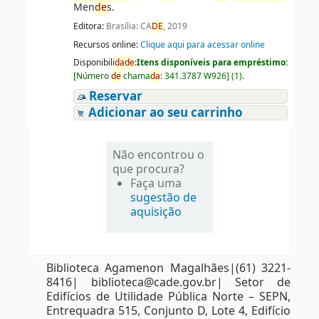
Men
de
s.
Editora:
Brasília: CA
DE
, 2019
Recursos online:
Clique aqui para acessar online
Disponibili
da
de
:
Itens disponíveis para empréstimo:
[
Número
de
chama
da
:
341.3787 W926
]
(1).
Reservar
Adicionar ao seu carrinho
Não encontrou o
que procura?
Faça uma
sugestão de
aquisição
Biblioteca Agamenon Magalhães|(61) 3221-
8416| biblioteca@cade.gov.br| Setor de
Edifícios de Utilidade Pública Norte – SEPN,
Entrequadra 515, Conjunto D, Lote 4, Edifício