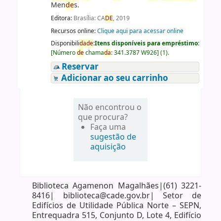
Men
de
s.
Editora:
Brasília: CA
DE
, 2019
Recursos online:
Clique aqui para acessar online
Disponibili
da
de
:
Itens disponíveis para empréstimo:
[
Número
de
chama
da
:
341.3787 W926
]
(1).
Reservar
Adicionar ao seu carrinho
Não encontrou o
que procura?
Faça uma
sugestão de
aquisição
Biblioteca Agamenon Magalhães|(61) 3221-
8416| biblioteca@cade.gov.br| Setor de
Edifícios de Utilidade Pública Norte – SEPN,
Entrequadra 515, Conjunto D, Lote 4, Edifício