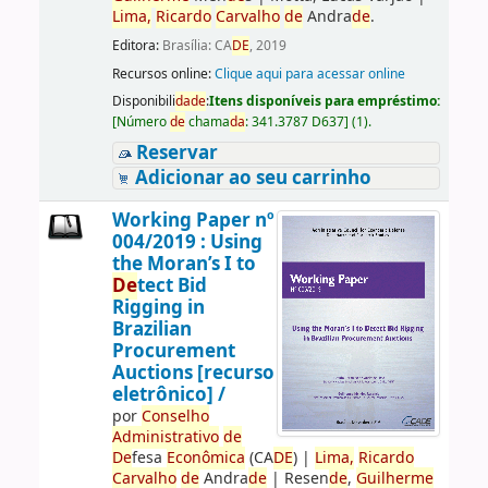
Lima,
Ricardo
Carvalho
de
Andra
de
.
Editora:
Brasília: CA
DE
, 2019
Recursos online:
Clique aqui para acessar online
Disponibili
da
de
:
Itens disponíveis para empréstimo:
[
Número
de
chama
da
:
341.3787 D637
]
(1).
Reservar
Adicionar ao seu carrinho
Working Paper nº
004/2019 : Using
the Moran’s I to
De
tect Bid
Rigging in
Brazilian
Procurement
Auctions [recurso
eletrônico] /
por
Conselho
Administrativo
de
De
fesa
Econômica
(CA
DE
)
|
Lima,
Ricardo
Carvalho
de
Andra
de
|
Resen
de
,
Guilherme