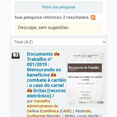
Filtre sua pesquisa
Sua pesquisa retornou 2 resultados.
Desculpe, sem sugestões.
Documento
de
Trabalho nº
001/2019 :
Mensurando os
benefícios
de
combate à cartéis
: o caso do cartel
de
britas [recurso
eletrônico] /
por
Conselho
Administrativo
de
De
fesa
Econômica
(CA
DE
)
|
Resen
de
,
Guilherme
Men
de
s
|
Motta, Lucas Varjão
|