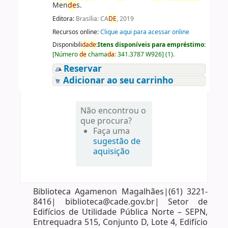
Men
de
s.
Editora:
Brasília: CA
DE
, 2019
Recursos online:
Clique aqui para acessar online
Disponibili
da
de
:
Itens disponíveis para empréstimo:
[
Número
de
chama
da
:
341.3787 W926
]
(1).
Reservar
Adicionar ao seu carrinho
Não encontrou o
que procura?
Faça uma
sugestão de
aquisição
Biblioteca Agamenon Magalhães|(61) 3221-
8416| biblioteca@cade.gov.br| Setor de
Edifícios de Utilidade Pública Norte – SEPN,
Entrequadra 515, Conjunto D, Lote 4, Edifício