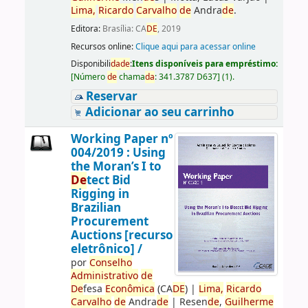
Lima,
Ricardo
Carvalho
de
Andra
de
.
Editora:
Brasília: CA
DE
, 2019
Recursos online:
Clique aqui para acessar online
Disponibili
da
de
:
Itens disponíveis para empréstimo:
[
Número
de
chama
da
:
341.3787 D637
]
(1).
Reservar
Adicionar ao seu carrinho
Working Paper nº
004/2019 : Using
the Moran’s I to
De
tect Bid
Rigging in
Brazilian
Procurement
Auctions [recurso
eletrônico] /
por
Conselho
Administrativo
de
De
fesa
Econômica
(CA
DE
)
|
Lima,
Ricardo
Carvalho
de
Andra
de
|
Resen
de
,
Guilherme