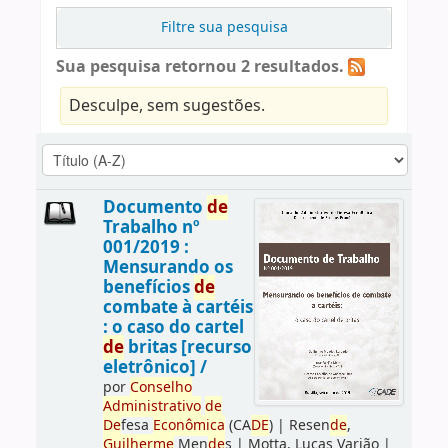
Filtre sua pesquisa
Sua pesquisa retornou 2 resultados.
Desculpe, sem sugestões.
Documento
de
Trabalho nº
001/2019 :
Mensurando os
benefícios
de
combate à cartéis
: o caso do cartel
de
britas [recurso
eletrônico] /
por
Conselho
Administrativo
de
De
fesa
Econômica
(CA
DE
)
|
Resen
de
,
Guilherme
Men
de
s
|
Motta, Lucas Varjão
|