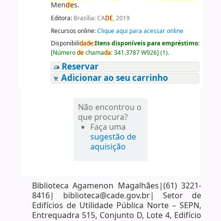
Men
de
s.
Editora:
Brasília: CA
DE
, 2019
Recursos online:
Clique aqui para acessar online
Disponibili
da
de
:
Itens disponíveis para empréstimo:
[
Número
de
chama
da
:
341.3787 W926
]
(1).
Reservar
Adicionar ao seu carrinho
Não encontrou o
que procura?
Faça uma
sugestão de
aquisição
Biblioteca Agamenon Magalhães|(61) 3221-
8416| biblioteca@cade.gov.br| Setor de
Edifícios de Utilidade Pública Norte – SEPN,
Entrequadra 515, Conjunto D, Lote 4, Edifício