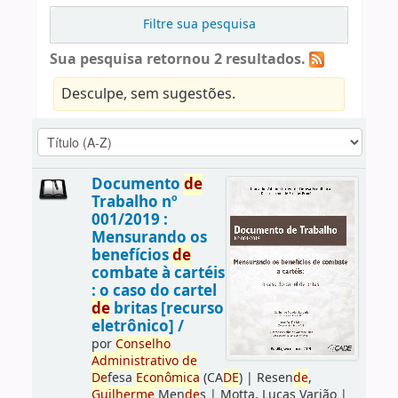
Filtre sua pesquisa
Sua pesquisa retornou 2 resultados.
Desculpe, sem sugestões.
Documento
de
Trabalho nº
001/2019 :
Mensurando os
benefícios
de
combate à cartéis
: o caso do cartel
de
britas [recurso
eletrônico] /
por
Conselho
Administrativo
de
De
fesa
Econômica
(CA
DE
)
|
Resen
de
,
Guilherme
Men
de
s
|
Motta, Lucas Varjão
|