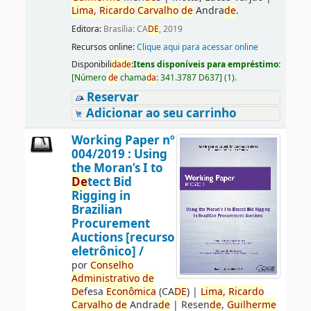
Lima,
Ricardo
Carvalho
de
Andra
de
.
Editora:
Brasília: CA
DE
, 2019
Recursos online:
Clique aqui para acessar online
Disponibili
da
de
:
Itens disponíveis para empréstimo:
[
Número
de
chama
da
:
341.3787 D637
]
(1).
Reservar
Adicionar ao seu carrinho
Working Paper nº
004/2019 : Using
the Moran’s I to
De
tect Bid
Rigging in
Brazilian
Procurement
Auctions [recurso
eletrônico] /
por
Conselho
Administrativo
de
De
fesa
Econômica
(CA
DE
)
|
Lima,
Ricardo
Carvalho
de
Andra
de
|
Resen
de
,
Guilherme