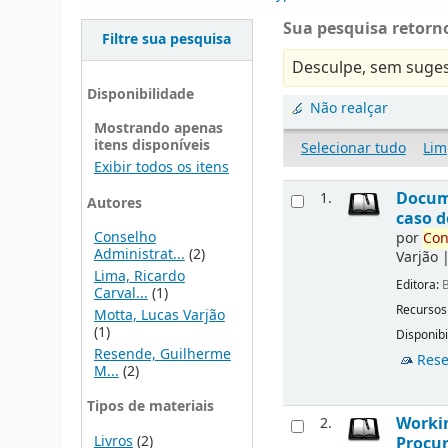
Sua pesquisa retorno
Filtre sua pesquisa
Desculpe, sem suges
Disponibilidade
Não realçar
Mostrando apenas
itens disponíveis
Selecionar tudo
Lim
Exibir todos os itens
Docu
1.
Autores
caso d
Conselho
por
Con
Administrat...
(2)
Varjão
Lima, Ricardo
Editora:
B
Carval...
(1)
Recursos
Motta, Lucas Varjão
(1)
Disponibi
Resende, Guilherme
Rese
M...
(2)
Tipos de materiais
Workin
2.
Livros
(2)
Procur