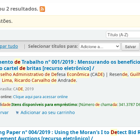
u 2 resultados.
tões.
par tudo
|
Selecionar títulos para:
mento
de
Trabalho nº 001/2019 : Mensurando os benefíci
o cartel
de
britas [recurso eletrônico] /
selho
Administrativo
de
De
fesa
Econômica
(CA
DE
)
|
Resen
de
,
Guil
|
Lima,
Ricardo
Carvalho
de
Andra
de
.
rasília: CA
DE
, 2019
 online:
Clique aqui para acessar online
li
da
de
:
Itens disponíveis para empréstimo:
[
Número
de
chama
da
:
341.3787 D
rvar
Adicionar ao seu carrinho
g Paper nº 004/2019 : Using the Moran’s I to
De
tect Bid 
ement Auctions [recurso eletrônico] /