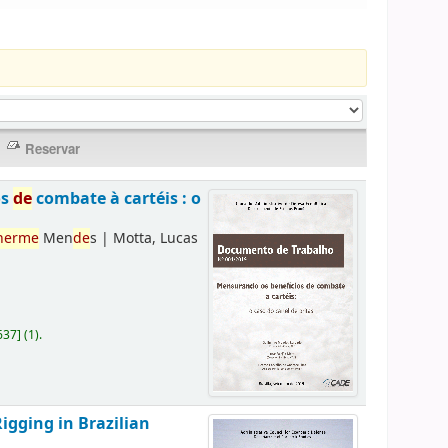
os
de
combate à cartéis : o
herme
Men
de
s
|
Motta, Lucas
637
]
(1).
Rigging in Brazilian