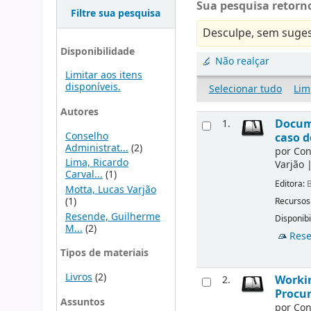
Sua pesquisa retorno
Filtre sua pesquisa
Desculpe, sem suges
Disponibilidade
Não realçar
Limitar aos itens
disponíveis.
Selecionar tudo
Lim
Autores
Docu
1.
Conselho
caso d
Administrat...
(2)
por
Con
Lima, Ricardo
Varjão
Carval...
(1)
Editora:
B
Motta, Lucas Varjão
(1)
Recursos
Resende, Guilherme
Disponibi
M...
(2)
Rese
Tipos de materiais
Livros
(2)
Workin
2.
Procur
Assuntos
por
Con