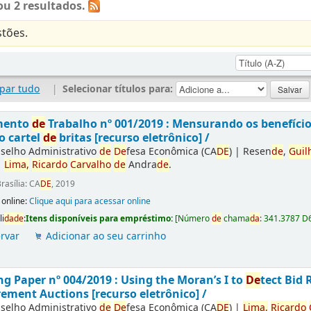
u 2 resultados.
tões.
par tudo
|
Selecionar títulos para:
mento
de
Trabalho nº 001/2019 : Mensurando os benefíci
o cartel
de
britas [recurso eletrônico] /
selho Administrativo
de
De
fesa Econômica (CA
DE
)
|
Resen
de
,
Guil
|
Lima,
Ricardo
Carvalho
de
Andra
de
.
rasília: CA
DE
, 2019
 online:
Clique aqui para acessar online
li
da
de
:
Itens disponíveis para empréstimo:
[
Número
de
chama
da
:
341.3787 D
rvar
Adicionar ao seu carrinho
g Paper nº 004/2019 : Using the Moran’s I to
De
tect Bid 
ement Auctions [recurso eletrônico] /
selho Administrativo
de
De
fesa Econômica (CA
DE
)
|
Lima,
Ricardo