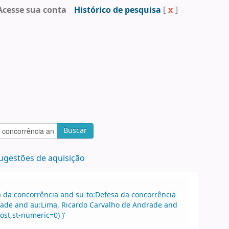
Acesse sua conta
Histórico de pesquisa
[
x
]
Buscar
ugestões de aquisição
sa da concorrência and su-to:Defesa da concorrência
ade and au:Lima, Ricardo Carvalho de Andrade and
st,st-numeric=0) )'