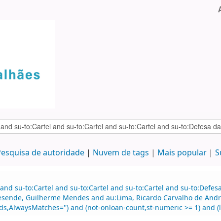
esquisa de autoridade
Nuvem de tags
Mais popular
S
and su-to:Cartel and su-to:Cartel and su-to:Cartel and su-to:Defe
esende, Guilherme Mendes and au:Lima, Ricardo Carvalho de Andr
ds,AlwaysMatches='') and (not-onloan-count,st-numeric >= 1) and (lo