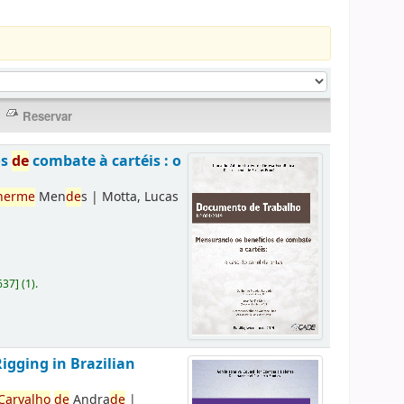
os
de
combate à cartéis : o
herme
Men
de
s
|
Motta, Lucas
637
]
(1).
Rigging in Brazilian
Carvalho
de
Andra
de
|