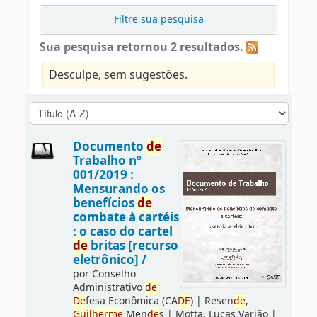
Filtre sua pesquisa
Sua pesquisa retornou 2 resultados.
Desculpe, sem sugestões.
Documento
de
Trabalho nº
001/2019 :
Mensurando os
benefícios
de
combate à cartéis
: o caso do cartel
de
britas [recurso
eletrônico] /
por
Conselho
Administrativo
de
De
fesa Econômica (CA
DE
)
|
Resen
de
,
Guilherme
Men
de
s
|
Motta, Lucas Varjão
|