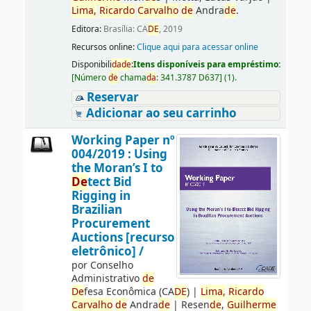
Lima,
Ricardo
Carvalho
de
Andra
de
.
Editora:
Brasília: CA
DE
, 2019
Recursos online:
Clique aqui para acessar online
Disponibili
da
de
:
Itens disponíveis para empréstimo:
[
Número
de
chama
da
:
341.3787 D637
]
(1).
Reservar
Adicionar ao seu carrinho
Working Paper nº
004/2019 : Using
the Moran’s I to
De
tect Bid
Rigging in
Brazilian
Procurement
Auctions [recurso
eletrônico] /
por
Conselho
Administrativo
de
De
fesa Econômica (CA
DE
)
|
Lima,
Ricardo
Carvalho
de
Andra
de
|
Resen
de
,
Guilherme