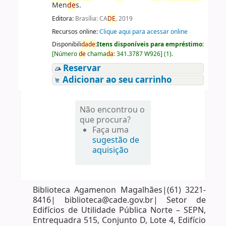
Men
de
s.
Editora:
Brasília: CA
DE
, 2019
Recursos online:
Clique aqui para acessar online
Disponibili
da
de
:
Itens disponíveis para empréstimo:
[
Número
de
chama
da
:
341.3787 W926
]
(1).
Reservar
Adicionar ao seu carrinho
Não encontrou o
que procura?
Faça uma
sugestão de
aquisição
Biblioteca Agamenon Magalhães|(61) 3221-
8416| biblioteca@cade.gov.br| Setor de
Edifícios de Utilidade Pública Norte – SEPN,
Entrequadra 515, Conjunto D, Lote 4, Edifício