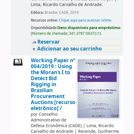
Lima, Ricardo Carvalho de Andrade.
Editora:
Brasília: CADE, 2019
Recursos online:
Clique aqui para acessar online
Disponibilidade:
Itens disponíveis para empréstimo:
[
Número de chamada:
341.3787 D637
]
(1).
Reservar
Adicionar ao seu carrinho
Working Paper nº
004/2019 : Using
the Moran’s I to
Detect Bid
Rigging in
Brazilian
Procurement
Auctions [recurso
eletrônico] /
por
Conselho
Administrativo de
Defesa Econômica (CADE)
|
Lima, Ricardo
Carvalho de Andrade
|
Resende, Guilherme