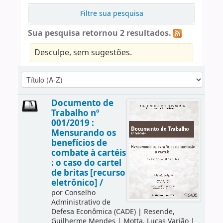
Filtre sua pesquisa
Sua pesquisa retornou 2 resultados.
Desculpe, sem sugestões.
Documento de
Trabalho nº
001/2019 :
Mensurando os
benefícios de
combate à cartéis
: o caso do cartel
de britas [recurso
eletrônico] /
por
Conselho
Administrativo de
Defesa Econômica (CADE)
|
Resende,
Guilherme Mendes
|
Motta, Lucas Varjão
|