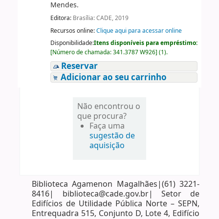
Mendes.
Editora:
Brasília: CADE, 2019
Recursos online:
Clique aqui para acessar online
Disponibilidade:
Itens disponíveis para empréstimo:
[
Número de chamada:
341.3787 W926
]
(1).
Reservar
Adicionar ao seu carrinho
Não encontrou o
que procura?
Faça uma
sugestão de
aquisição
Biblioteca Agamenon Magalhães|(61) 3221-
8416| biblioteca@cade.gov.br| Setor de
Edifícios de Utilidade Pública Norte – SEPN,
Entrequadra 515, Conjunto D, Lote 4, Edifício