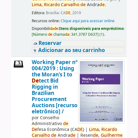
Lima,
Ricardo
Carvalho
de
Andra
de
.
Editora:
Brasília: CA
DE
, 2019
Recursos online:
Clique aqui para acessar online
Disponibili
da
de
:
Itens disponíveis para empréstimo:
[
Número
de
chama
da
:
341.3787 D637
]
(1).
Reservar
Adicionar ao seu carrinho
Working Paper nº
004/2019 : Using
the Moran’s I to
De
tect Bid
Rigging in
Brazilian
Procurement
Auctions [recurso
eletrônico] /
por
Conselho
Administrativo
de
De
fesa Econômica (CA
DE
)
|
Lima,
Ricardo
Carvalho
de
Andra
de
|
Resen
de
,
Guilherme