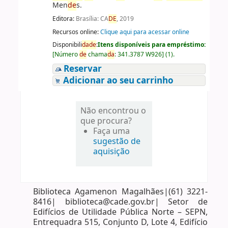
Men
de
s.
Editora:
Brasília: CA
DE
, 2019
Recursos online:
Clique aqui para acessar online
Disponibili
da
de
:
Itens disponíveis para empréstimo:
[
Número
de
chama
da
:
341.3787 W926
]
(1).
Reservar
Adicionar ao seu carrinho
Não encontrou o
que procura?
Faça uma
sugestão de
aquisição
Biblioteca Agamenon Magalhães|(61) 3221-
8416| biblioteca@cade.gov.br| Setor de
Edifícios de Utilidade Pública Norte – SEPN,
Entrequadra 515, Conjunto D, Lote 4, Edifício