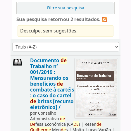
Filtre sua pesquisa
Sua pesquisa retornou 2 resultados.
Desculpe, sem sugestões.
Documento
de
Trabalho nº
001/2019 :
Mensurando os
benefícios
de
combate à cartéis
: o caso do cartel
de
britas [recurso
eletrônico] /
por
Conselho
Administrativo
de
De
fesa Econômica (CA
DE
)
|
Resen
de
,
Guilherme
Men
de
s
|
Motta, Lucas Varjão
|