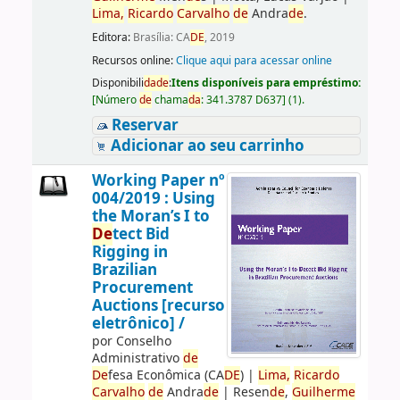
Lima,
Ricardo
Carvalho
de
Andra
de
.
Editora:
Brasília: CA
DE
, 2019
Recursos online:
Clique aqui para acessar online
Disponibili
da
de
:
Itens disponíveis para empréstimo:
[
Número
de
chama
da
:
341.3787 D637
]
(1).
Reservar
Adicionar ao seu carrinho
Working Paper nº
004/2019 : Using
the Moran’s I to
De
tect Bid
Rigging in
Brazilian
Procurement
Auctions [recurso
eletrônico] /
por
Conselho
Administrativo
de
De
fesa Econômica (CA
DE
)
|
Lima,
Ricardo
Carvalho
de
Andra
de
|
Resen
de
,
Guilherme