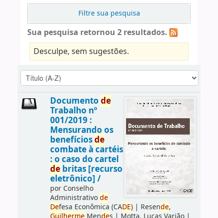
Filtre sua pesquisa
Sua pesquisa retornou 2 resultados.
Desculpe, sem sugestões.
Documento
de
Trabalho nº
001/2019 :
Mensurando os
benefícios
de
combate à cartéis
: o caso do cartel
de
britas [recurso
eletrônico] /
por
Conselho
Administrativo
de
De
fesa Econômica (CA
DE
)
|
Resen
de
,
Guilherme
Men
de
s
|
Motta, Lucas Varjão
|