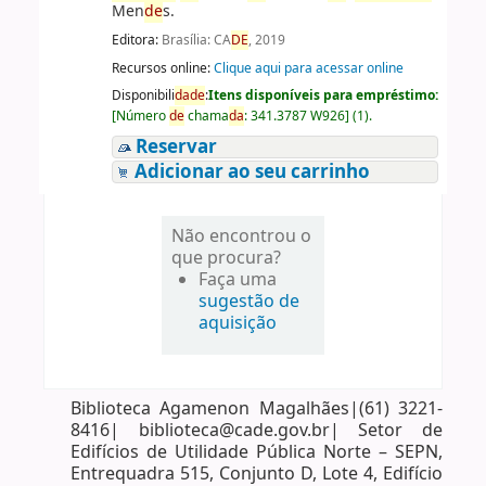
Men
de
s.
Editora:
Brasília: CA
DE
, 2019
Recursos online:
Clique aqui para acessar online
Disponibili
da
de
:
Itens disponíveis para empréstimo:
[
Número
de
chama
da
:
341.3787 W926
]
(1).
Reservar
Adicionar ao seu carrinho
Não encontrou o
que procura?
Faça uma
sugestão de
aquisição
Biblioteca Agamenon Magalhães|(61) 3221-
8416| biblioteca@cade.gov.br| Setor de
Edifícios de Utilidade Pública Norte – SEPN,
Entrequadra 515, Conjunto D, Lote 4, Edifício