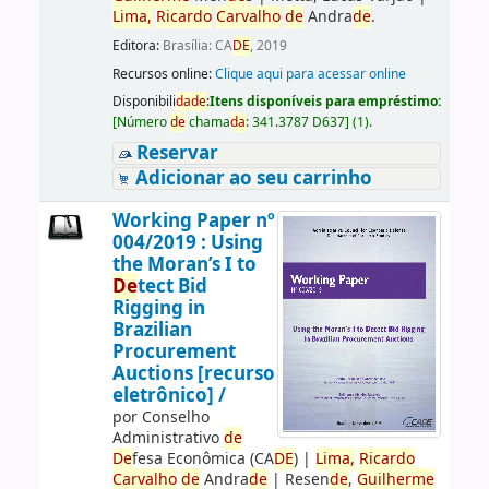
Lima,
Ricardo
Carvalho
de
Andra
de
.
Editora:
Brasília: CA
DE
, 2019
Recursos online:
Clique aqui para acessar online
Disponibili
da
de
:
Itens disponíveis para empréstimo:
[
Número
de
chama
da
:
341.3787 D637
]
(1).
Reservar
Adicionar ao seu carrinho
Working Paper nº
004/2019 : Using
the Moran’s I to
De
tect Bid
Rigging in
Brazilian
Procurement
Auctions [recurso
eletrônico] /
por
Conselho
Administrativo
de
De
fesa Econômica (CA
DE
)
|
Lima,
Ricardo
Carvalho
de
Andra
de
|
Resen
de
,
Guilherme