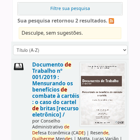
Filtre sua pesquisa
Sua pesquisa retornou 2 resultados.
Desculpe, sem sugestões.
Documento
de
Trabalho nº
001/2019 :
Mensurando os
benefícios
de
combate à cartéis
: o caso do cartel
de
britas [recurso
eletrônico] /
por
Conselho
Administrativo
de
De
fesa Econômica (CA
DE
)
|
Resen
de
,
Guilherme
Men
de
s
|
Motta, Lucas Varjão
|