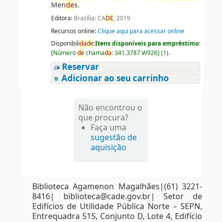
Men
de
s.
Editora:
Brasília: CA
DE
, 2019
Recursos online:
Clique aqui para acessar online
Disponibili
da
de
:
Itens disponíveis para empréstimo:
[
Número
de
chama
da
:
341.3787 W926
]
(1).
Reservar
Adicionar ao seu carrinho
Não encontrou o
que procura?
Faça uma
sugestão de
aquisição
Biblioteca Agamenon Magalhães|(61) 3221-
8416| biblioteca@cade.gov.br| Setor de
Edifícios de Utilidade Pública Norte – SEPN,
Entrequadra 515, Conjunto D, Lote 4, Edifício