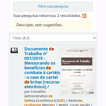
Filtre sua pesquisa
Sua pesquisa retornou 2 resultados.
Desculpe, sem sugestões.
Documento
de
Trabalho nº
001/2019 :
Mensurando os
benefícios
de
combate à cartéis
: o caso do cartel
de
britas [recurso
eletrônico] /
por
Conselho
Administrativo
de
De
fesa Econômica (CA
DE
)
|
Resen
de
,
Guilherme
Men
de
s
|
Motta, Lucas Varjão
|