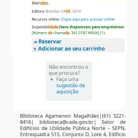
Men
de
s.
Editora:
Brasília: CA
DE
, 2019
Recursos online:
Clique aqui para acessar online
Disponibili
da
de
:
Itens disponíveis para empréstimo:
[
Número
de
chama
da
:
341.3787 W926
]
(1).
Reservar
Adicionar ao seu carrinho
Não encontrou o
que procura?
Faça uma
sugestão de
aquisição
Biblioteca Agamenon Magalhães|(61) 3221-
8416| biblioteca@cade.gov.br| Setor de
Edifícios de Utilidade Pública Norte – SEPN,
Entrequadra 515, Conjunto D, Lote 4, Edifício