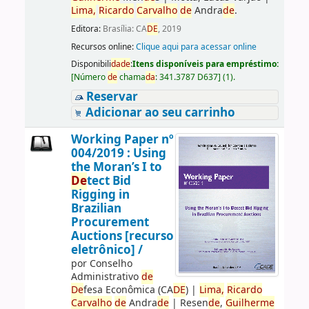
Lima,
Ricardo
Carvalho
de
Andra
de
.
Editora:
Brasília: CA
DE
, 2019
Recursos online:
Clique aqui para acessar online
Disponibili
da
de
:
Itens disponíveis para empréstimo:
[
Número
de
chama
da
:
341.3787 D637
]
(1).
Reservar
Adicionar ao seu carrinho
Working Paper nº
004/2019 : Using
the Moran’s I to
De
tect Bid
Rigging in
Brazilian
Procurement
Auctions [recurso
eletrônico] /
por
Conselho
Administrativo
de
De
fesa Econômica (CA
DE
)
|
Lima,
Ricardo
Carvalho
de
Andra
de
|
Resen
de
,
Guilherme