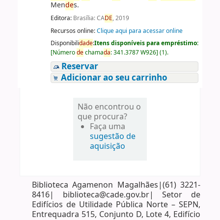
Men
de
s.
Editora:
Brasília: CA
DE
, 2019
Recursos online:
Clique aqui para acessar online
Disponibili
da
de
:
Itens disponíveis para empréstimo:
[
Número
de
chama
da
:
341.3787 W926
]
(1).
Reservar
Adicionar ao seu carrinho
Não encontrou o
que procura?
Faça uma
sugestão de
aquisição
Biblioteca Agamenon Magalhães|(61) 3221-
8416| biblioteca@cade.gov.br| Setor de
Edifícios de Utilidade Pública Norte – SEPN,
Entrequadra 515, Conjunto D, Lote 4, Edifício