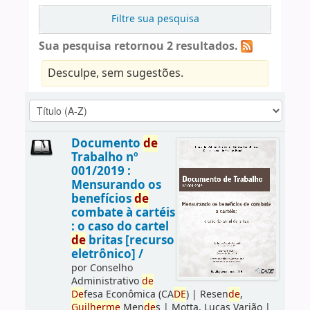
Filtre sua pesquisa
Sua pesquisa retornou 2 resultados.
Desculpe, sem sugestões.
Documento
de
Trabalho nº
001/2019 :
Mensurando os
benefícios
de
combate à cartéis
: o caso do cartel
de
britas [recurso
eletrônico] /
por
Conselho
Administrativo
de
De
fesa Econômica (CA
DE
)
|
Resen
de
,
Guilherme
Men
de
s
|
Motta, Lucas Varjão
|