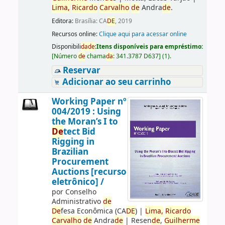
Lima,
Ricardo
Carvalho
de
Andra
de
.
Editora:
Brasília: CA
DE
, 2019
Recursos online:
Clique aqui para acessar online
Disponibili
da
de
:
Itens disponíveis para empréstimo:
[
Número
de
chama
da
:
341.3787 D637
]
(1).
Reservar
Adicionar ao seu carrinho
Working Paper nº
004/2019 : Using
the Moran’s I to
De
tect Bid
Rigging in
Brazilian
Procurement
Auctions [recurso
eletrônico] /
por
Conselho
Administrativo
de
De
fesa Econômica (CA
DE
)
|
Lima,
Ricardo
Carvalho
de
Andra
de
|
Resen
de
,
Guilherme