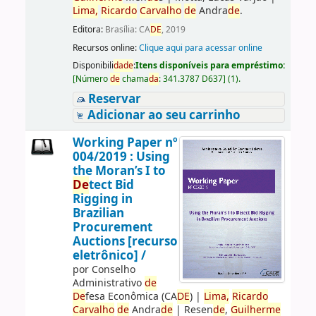
Lima,
Ricardo
Carvalho
de
Andra
de
.
Editora:
Brasília: CA
DE
, 2019
Recursos online:
Clique aqui para acessar online
Disponibili
da
de
:
Itens disponíveis para empréstimo:
[
Número
de
chama
da
:
341.3787 D637
]
(1).
Reservar
Adicionar ao seu carrinho
Working Paper nº
004/2019 : Using
the Moran’s I to
De
tect Bid
Rigging in
Brazilian
Procurement
Auctions [recurso
eletrônico] /
por
Conselho
Administrativo
de
De
fesa Econômica (CA
DE
)
|
Lima,
Ricardo
Carvalho
de
Andra
de
|
Resen
de
,
Guilherme