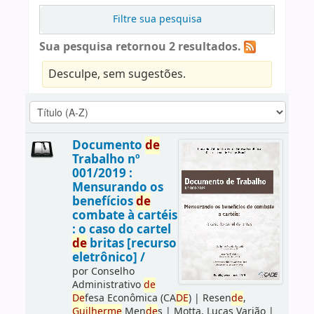
Filtre sua pesquisa
Sua pesquisa retornou 2 resultados.
Desculpe, sem sugestões.
Documento
de
Trabalho nº
001/2019 :
Mensurando os
benefícios
de
combate à cartéis
: o caso do cartel
de
britas [recurso
eletrônico] /
por
Conselho
Administrativo
de
De
fesa Econômica (CA
DE
)
|
Resen
de
,
Guilherme
Men
de
s
|
Motta, Lucas Varjão
|