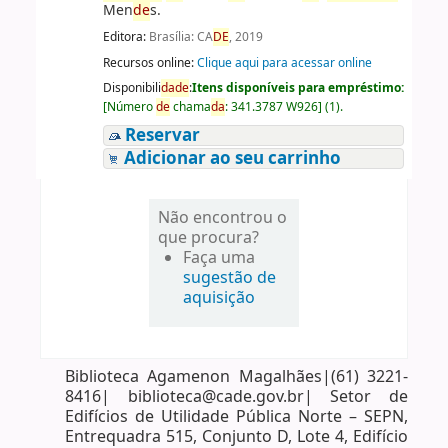
Men
de
s.
Editora:
Brasília: CA
DE
, 2019
Recursos online:
Clique aqui para acessar online
Disponibili
da
de
:
Itens disponíveis para empréstimo:
[
Número
de
chama
da
:
341.3787 W926
]
(1).
Reservar
Adicionar ao seu carrinho
Não encontrou o
que procura?
Faça uma
sugestão de
aquisição
Biblioteca Agamenon Magalhães|(61) 3221-
8416| biblioteca@cade.gov.br| Setor de
Edifícios de Utilidade Pública Norte – SEPN,
Entrequadra 515, Conjunto D, Lote 4, Edifício