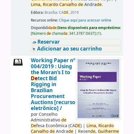
Lima,
Ricardo
Carvalho
de
Andra
de
.
Editora:
Brasília: CA
DE
, 2019
Recursos online:
Clique aqui para acessar online
Disponibili
da
de
:
Itens disponíveis para empréstimo:
[
Número
de
chama
da
:
341.3787 D637
]
(1).
Reservar
Adicionar ao seu carrinho
Working Paper nº
004/2019 : Using
the Moran’s I to
De
tect Bid
Rigging in
Brazilian
Procurement
Auctions [recurso
eletrônico] /
por
Conselho
Administrativo
de
De
fesa Econômica (CA
DE
)
|
Lima,
Ricardo
Carvalho
de
Andra
de
|
Resen
de
,
Guilherme