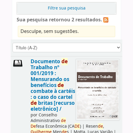
Filtre sua pesquisa
Sua pesquisa retornou 2 resultados.
Desculpe, sem sugestões.
Documento
de
Trabalho nº
001/2019 :
Mensurando os
benefícios
de
combate à cartéis
: o caso do cartel
de
britas [recurso
eletrônico] /
por
Conselho
Administrativo
de
De
fesa Econômica (CA
DE
)
|
Resen
de
,
Guilherme
Men
de
s
|
Motta, Lucas Varjão
|