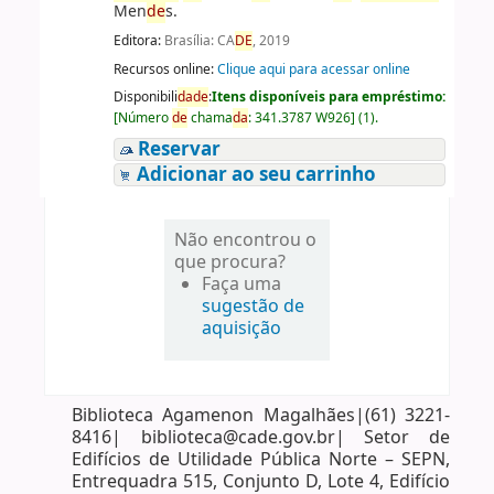
Men
de
s.
Editora:
Brasília: CA
DE
, 2019
Recursos online:
Clique aqui para acessar online
Disponibili
da
de
:
Itens disponíveis para empréstimo:
[
Número
de
chama
da
:
341.3787 W926
]
(1).
Reservar
Adicionar ao seu carrinho
Não encontrou o
que procura?
Faça uma
sugestão de
aquisição
Biblioteca Agamenon Magalhães|(61) 3221-
8416| biblioteca@cade.gov.br| Setor de
Edifícios de Utilidade Pública Norte – SEPN,
Entrequadra 515, Conjunto D, Lote 4, Edifício