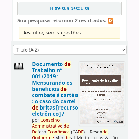
Filtre sua pesquisa
Sua pesquisa retornou 2 resultados.
Desculpe, sem sugestões.
Documento
de
Trabalho nº
001/2019 :
Mensurando os
benefícios
de
combate à cartéis
: o caso do cartel
de
britas [recurso
eletrônico] /
por
Conselho
Administrativo
de
De
fesa
Econômica
(CA
DE
)
|
Resen
de
,
Guilherme
Men
de
s
|
Motta, Lucas Varjão
|