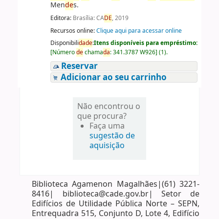
Men
de
s.
Editora:
Brasília: CA
DE
, 2019
Recursos online:
Clique aqui para acessar online
Disponibili
da
de
:
Itens disponíveis para empréstimo:
[
Número
de
chama
da
:
341.3787 W926
]
(1).
Reservar
Adicionar ao seu carrinho
Não encontrou o
que procura?
Faça uma
sugestão de
aquisição
Biblioteca Agamenon Magalhães|(61) 3221-
8416| biblioteca@cade.gov.br| Setor de
Edifícios de Utilidade Pública Norte – SEPN,
Entrequadra 515, Conjunto D, Lote 4, Edifício