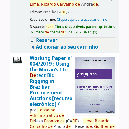
Lima,
Ricardo
Carvalho
de
Andra
de
.
Editora:
Brasília: CA
DE
, 2019
Recursos online:
Clique aqui para acessar online
Disponibili
da
de
:
Itens disponíveis para empréstimo:
[
Número
de
chama
da
:
341.3787 D637
]
(1).
Reservar
Adicionar ao seu carrinho
Working Paper nº
004/2019 : Using
the Moran’s I to
De
tect Bid
Rigging in
Brazilian
Procurement
Auctions [recurso
eletrônico] /
por
Conselho
Administrativo
de
De
fesa
Econômica
(CA
DE
)
|
Lima,
Ricardo
Carvalho
de
Andra
de
|
Resen
de
,
Guilherme