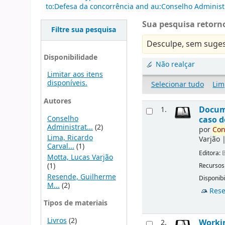
to:Defesa da concorrência and au:Conselho Administ
Sua pesquisa retorno
Filtre sua pesquisa
Desculpe, sem suges
Disponibilidade
Não realçar
Limitar aos itens
disponíveis.
Selecionar tudo
Lim
Autores
Docu
1.
Conselho
caso d
Administrat...
(2)
por
Con
Lima, Ricardo
Varjão
Carval...
(1)
Editora:
B
Motta, Lucas Varjão
(1)
Recursos
Resende, Guilherme
Disponibi
M...
(2)
Rese
Tipos de materiais
Livros
(2)
Workin
2.