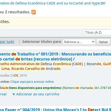
rativo de Defesa Econômica CADE and su-to:Cartel and itype:BK'
u 2 resultados.
tões.
par tudo
|
Selecionar títulos para:
mento
de
Trabalho nº 001/2019 : Mensurando os benefíci
o cartel
de
britas [recurso eletrônico] /
selho
Administrativo
de
De
fesa
Econômica
(CA
DE
)
|
Resen
de
,
Guil
|
Lima,
Ricardo
Carvalho
de
Andra
de
.
rasília: CA
DE
, 2019
 online:
Clique aqui para acessar online
li
da
de
:
Itens disponíveis para empréstimo:
[
Número
de
chama
da
:
341.3787 D
rvar
Adicionar ao seu carrinho
g Paper nº 004/2019 : Using the Moran’s I to
De
tect Bid 