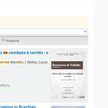
os
de
combate à cartéis : o
herme
Men
de
s
|
Motta, Lucas
637
]
(1).
Rigging in Brazilian