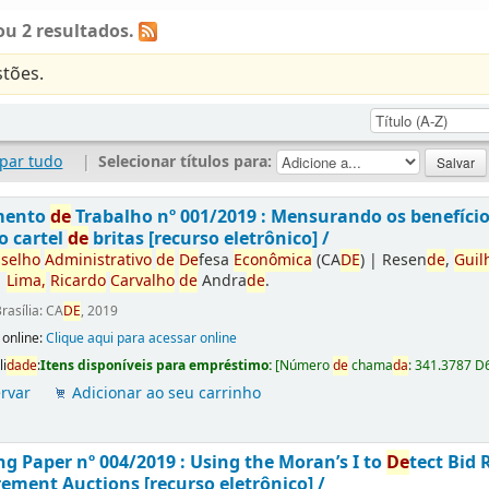
u 2 resultados.
tões.
par tudo
|
Selecionar títulos para:
mento
de
Trabalho nº 001/2019 : Mensurando os benefíci
o cartel
de
britas [recurso eletrônico] /
selho
Administrativo
de
De
fesa
Econômica
(CA
DE
)
|
Resen
de
,
Guil
|
Lima,
Ricardo
Carvalho
de
Andra
de
.
rasília: CA
DE
, 2019
 online:
Clique aqui para acessar online
li
da
de
:
Itens disponíveis para empréstimo:
[
Número
de
chama
da
:
341.3787 D
rvar
Adicionar ao seu carrinho
g Paper nº 004/2019 : Using the Moran’s I to
De
tect Bid 
ement Auctions [recurso eletrônico] /