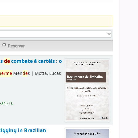
os
de
combate à cartéis : o
herme
Men
de
s
|
Motta, Lucas
637
]
(1).
Rigging in Brazilian