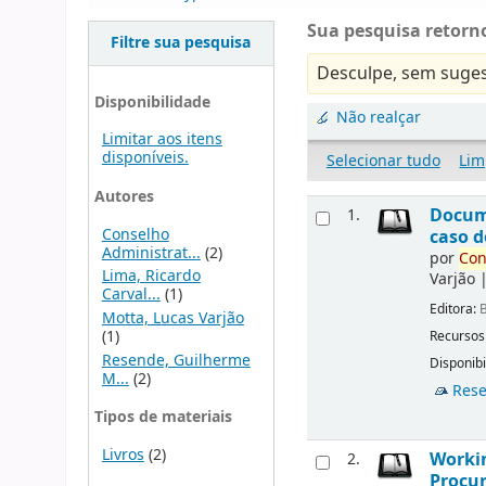
Sua pesquisa retorno
Filtre sua pesquisa
Desculpe, sem suges
Disponibilidade
Não realçar
Limitar aos itens
disponíveis.
Selecionar tudo
Lim
Autores
Docu
1.
Conselho
caso d
Administrat...
(2)
por
Con
Lima, Ricardo
Varjão
Carval...
(1)
Editora:
B
Motta, Lucas Varjão
(1)
Recursos
Resende, Guilherme
Disponibi
M...
(2)
Rese
Tipos de materiais
Livros
(2)
Workin
2.
Procur