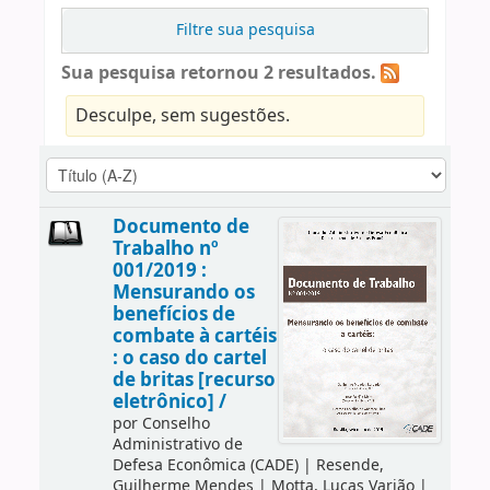
Filtre sua pesquisa
Sua pesquisa retornou 2 resultados.
Desculpe, sem sugestões.
Documento de
Trabalho nº
001/2019 :
Mensurando os
benefícios de
combate à cartéis
: o caso do cartel
de britas [recurso
eletrônico] /
por
Conselho
Administrativo de
Defesa Econômica (CADE)
|
Resende,
Guilherme Mendes
|
Motta, Lucas Varjão
|