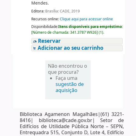
Mendes.
Editora:
Brasília: CADE, 2019
Recursos online:
Clique aqui para acessar online
Disponibilidade:
Itens disponíveis para empréstimo:
[
Número de chamada:
341.3787 W926
]
(1).
Reservar
Adicionar ao seu carrinho
Não encontrou o
que procura?
Faça uma
sugestão de
aquisição
Biblioteca Agamenon Magalhães|(61) 3221-
8416| biblioteca@cade.gov.br| Setor de
Edifícios de Utilidade Pública Norte – SEPN,
Entrequadra 515, Conjunto D, Lote 4, Edifício