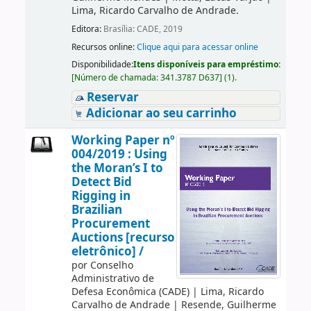
Lima, Ricardo Carvalho de Andrade.
Editora:
Brasília: CADE, 2019
Recursos online:
Clique aqui para acessar online
Disponibilidade:
Itens disponíveis para empréstimo:
[
Número de chamada:
341.3787 D637
]
(1).
Reservar
Adicionar ao seu carrinho
Working Paper nº
004/2019 : Using
the Moran’s I to
Detect Bid
Rigging in
Brazilian
Procurement
Auctions [recurso
eletrônico] /
por
Conselho
Administrativo de
Defesa Econômica (CADE)
|
Lima, Ricardo
Carvalho de Andrade
|
Resende, Guilherme