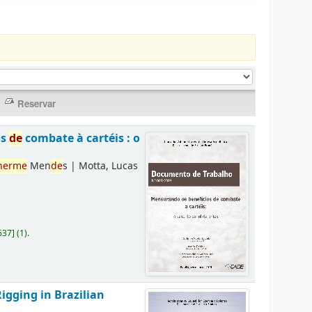
os
de
combate à cartéis : o
herme
Men
de
s
|
Motta, Lucas
637
]
(1).
Rigging in Brazilian