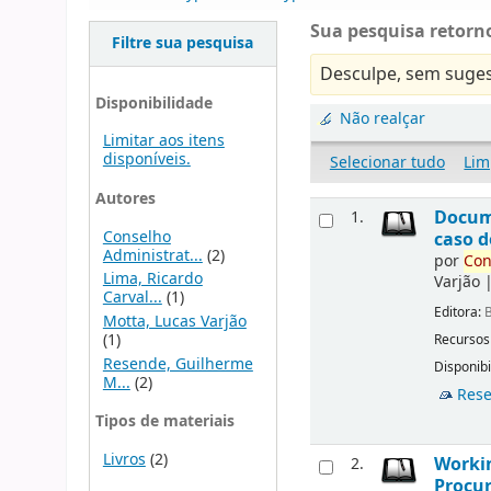
Sua pesquisa retorno
Filtre sua pesquisa
Desculpe, sem suges
Disponibilidade
Não realçar
Limitar aos itens
disponíveis.
Selecionar tudo
Lim
Autores
Docu
1.
Conselho
caso d
Administrat...
(2)
por
Con
Lima, Ricardo
Varjão
Carval...
(1)
Editora:
B
Motta, Lucas Varjão
(1)
Recursos
Resende, Guilherme
Disponibi
M...
(2)
Rese
Tipos de materiais
Livros
(2)
Workin
2.
Procur