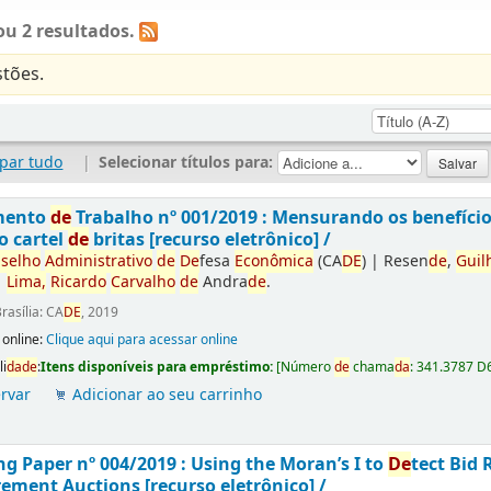
u 2 resultados.
tões.
par tudo
|
Selecionar títulos para:
mento
de
Trabalho nº 001/2019 : Mensurando os benefíci
o cartel
de
britas [recurso eletrônico] /
selho
Administrativo
de
De
fesa
Econômica
(CA
DE
)
|
Resen
de
,
Guil
|
Lima,
Ricardo
Carvalho
de
Andra
de
.
rasília: CA
DE
, 2019
 online:
Clique aqui para acessar online
li
da
de
:
Itens disponíveis para empréstimo:
[
Número
de
chama
da
:
341.3787 D
rvar
Adicionar ao seu carrinho
g Paper nº 004/2019 : Using the Moran’s I to
De
tect Bid 
ement Auctions [recurso eletrônico] /