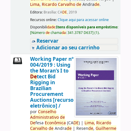
Lima,
Ricardo
Carvalho
de
Andra
de
.
Editora:
Brasília: CA
DE
, 2019
Recursos online:
Clique aqui para acessar online
Disponibili
da
de
:
Itens disponíveis para empréstimo:
[
Número
de
chama
da
:
341.3787 D637
]
(1).
Reservar
Adicionar ao seu carrinho
Working Paper nº
004/2019 : Using
the Moran’s I to
De
tect Bid
Rigging in
Brazilian
Procurement
Auctions [recurso
eletrônico] /
por
Conselho
Administrativo
de
De
fesa
Econômica
(CA
DE
)
|
Lima,
Ricardo
Carvalho
de
Andra
de
|
Resen
de
,
Guilherme