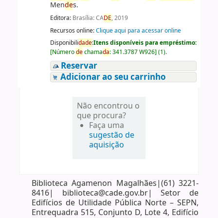
Men
de
s.
Editora:
Brasília: CA
DE
, 2019
Recursos online:
Clique aqui para acessar online
Disponibili
da
de
:
Itens disponíveis para empréstimo:
[
Número
de
chama
da
:
341.3787 W926
]
(1).
Reservar
Adicionar ao seu carrinho
Não encontrou o
que procura?
Faça uma
sugestão de
aquisição
Biblioteca Agamenon Magalhães|(61) 3221-
8416| biblioteca@cade.gov.br| Setor de
Edifícios de Utilidade Pública Norte – SEPN,
Entrequadra 515, Conjunto D, Lote 4, Edifício