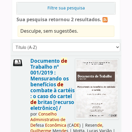
Filtre sua pesquisa
Sua pesquisa retornou 2 resultados.
Desculpe, sem sugestões.
Documento
de
Trabalho nº
001/2019 :
Mensurando os
benefícios
de
combate à cartéis
: o caso do cartel
de
britas [recurso
eletrônico] /
por
Conselho
Administrativo
de
De
fesa
Econômica
(CA
DE
)
|
Resen
de
,
Guilherme
Men
de
s
|
Motta, Lucas Varjão
|