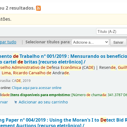
u 2 resultados.
tões.
par tudo
|
Selecionar títulos para:
mento
de
Trabalho nº 001/2019 : Mensurando os benefíci
o cartel
de
britas [recurso eletrônico] /
selho
Administrativo
de
De
fesa
Econômica
(CA
DE
)
|
Resen
de
,
Guil
|
Lima,
Ricardo
Carvalho
de
Andra
de
.
rasília: CA
DE
, 2019
 online:
Clique aqui para acessar online
li
da
de
:
Itens disponíveis para empréstimo:
[
Número
de
chama
da
:
341.3787 D
rvar
Adicionar ao seu carrinho
g Paper nº 004/2019 : Using the Moran’s I to
De
tect Bid 
ement Auctions [recurso eletrônico] /