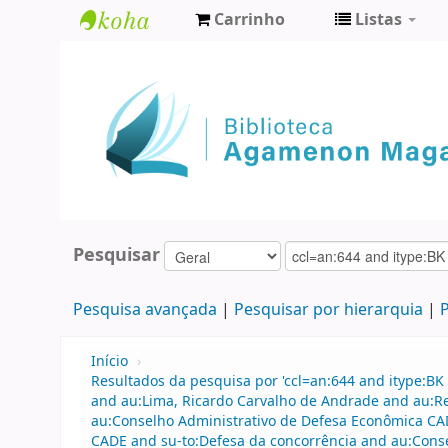
Carrinho
Listas
Biblioteca
Agamenon
Magalhães
Pesquisar
Pesquisa avançada
Pesquisar por hierarquia
P
Início
›
Resultados da pesquisa por 'ccl=an:644 and itype:BK 
and au:Lima, Ricardo Carvalho de Andrade and au:
au:Conselho Administrativo de Defesa Econômica CA
CADE and su-to:Defesa da concorrência and au:Conse