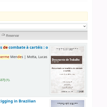
os
de
combate à cartéis : o
herme
Men
de
s
|
Motta, Lucas
637
]
(1).
Rigging in Brazilian