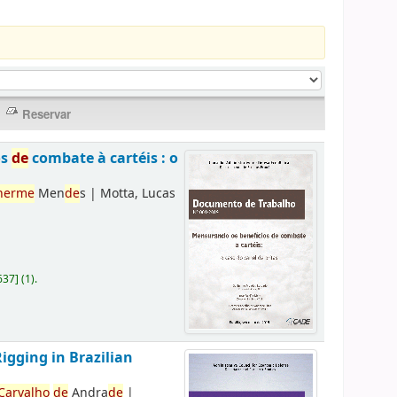
os
de
combate à cartéis : o
herme
Men
de
s
|
Motta, Lucas
637
]
(1).
Rigging in Brazilian
Carvalho
de
Andra
de
|