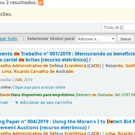
u 2 resultados.
tões.
par tudo
|
Selecionar títulos para:
mento
de
Trabalho nº 001/2019 : Mensurando os benefíci
o cartel
de
britas [recurso eletrônico] /
selho
Administrativo
de
De
fesa
Econômica
(CA
DE
)
|
Resen
de
,
Guil
|
Lima,
Ricardo
Carvalho
de
Andra
de
.
rasília: CA
DE
, 2019
 online:
Clique aqui para acessar online
li
da
de
:
Itens disponíveis para empréstimo:
[
Número
de
chama
da
:
341.3787 D
rvar
Adicionar ao seu carrinho
g Paper nº 004/2019 : Using the Moran’s I to
De
tect Bid 
ement Auctions [recurso eletrônico] /
selho
Administrativo
de
De
fesa
Econômica
(CA
DE
)
|
Lima,
Ricardo