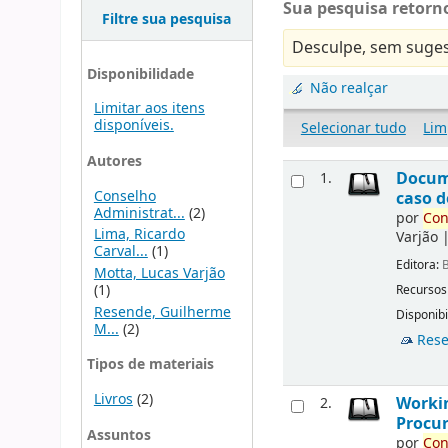
Sua pesquisa retorno
Filtre sua pesquisa
Desculpe, sem suges
Disponibilidade
Não realçar
Limitar aos itens
disponíveis.
Selecionar tudo
Lim
Autores
Docu
1.
Conselho
caso d
Administrat...
(2)
por
Con
Lima, Ricardo
Varjão
Carval...
(1)
Editora:
B
Motta, Lucas Varjão
(1)
Recursos
Resende, Guilherme
Disponibi
M...
(2)
Rese
Tipos de materiais
Livros
(2)
Workin
2.
Procur
Assuntos
por
Con