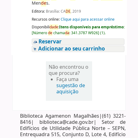
Men
de
s.
Editora:
Brasília: CA
DE
, 2019
Recursos online:
Clique aqui para acessar online
Disponibili
da
de
:
Itens disponíveis para empréstimo:
[
Número
de
chama
da
:
341.3787 W926
]
(1).
Reservar
Adicionar ao seu carrinho
Não encontrou o
que procura?
Faça uma
sugestão de
aquisição
Biblioteca Agamenon Magalhães|(61) 3221-
8416| biblioteca@cade.gov.br| Setor de
Edifícios de Utilidade Pública Norte – SEPN,
Entrequadra 515, Conjunto D, Lote 4, Edifício