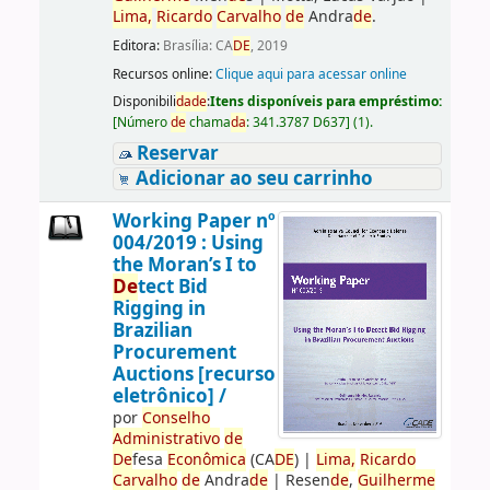
Lima,
Ricardo
Carvalho
de
Andra
de
.
Editora:
Brasília: CA
DE
, 2019
Recursos online:
Clique aqui para acessar online
Disponibili
da
de
:
Itens disponíveis para empréstimo:
[
Número
de
chama
da
:
341.3787 D637
]
(1).
Reservar
Adicionar ao seu carrinho
Working Paper nº
004/2019 : Using
the Moran’s I to
De
tect Bid
Rigging in
Brazilian
Procurement
Auctions [recurso
eletrônico] /
por
Conselho
Administrativo
de
De
fesa
Econômica
(CA
DE
)
|
Lima,
Ricardo
Carvalho
de
Andra
de
|
Resen
de
,
Guilherme