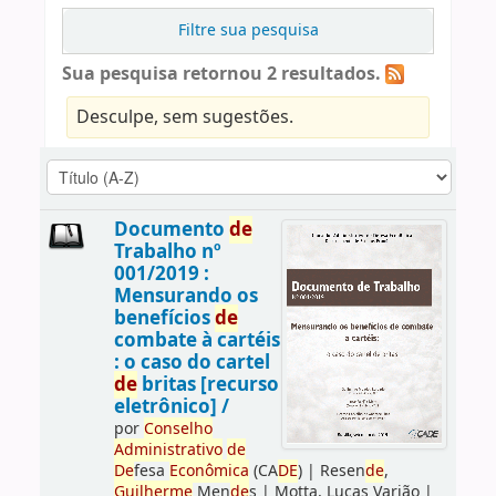
Filtre sua pesquisa
Sua pesquisa retornou 2 resultados.
Desculpe, sem sugestões.
Documento
de
Trabalho nº
001/2019 :
Mensurando os
benefícios
de
combate à cartéis
: o caso do cartel
de
britas [recurso
eletrônico] /
por
Conselho
Administrativo
de
De
fesa
Econômica
(CA
DE
)
|
Resen
de
,
Guilherme
Men
de
s
|
Motta, Lucas Varjão
|