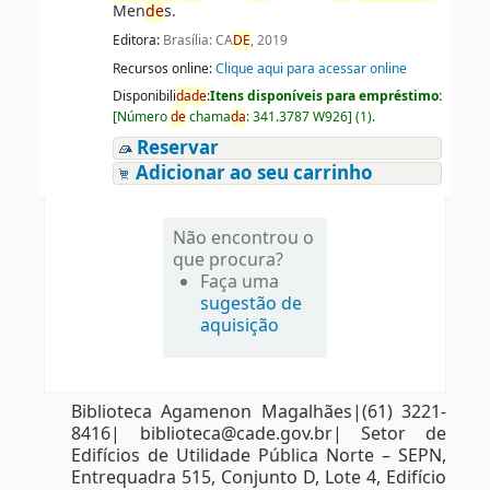
Men
de
s.
Editora:
Brasília: CA
DE
, 2019
Recursos online:
Clique aqui para acessar online
Disponibili
da
de
:
Itens disponíveis para empréstimo:
[
Número
de
chama
da
:
341.3787 W926
]
(1).
Reservar
Adicionar ao seu carrinho
Não encontrou o
que procura?
Faça uma
sugestão de
aquisição
Biblioteca Agamenon Magalhães|(61) 3221-
8416| biblioteca@cade.gov.br| Setor de
Edifícios de Utilidade Pública Norte – SEPN,
Entrequadra 515, Conjunto D, Lote 4, Edifício