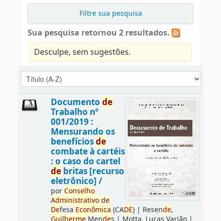
Filtre sua pesquisa
Sua pesquisa retornou 2 resultados.
Desculpe, sem sugestões.
Documento
de
Trabalho nº
001/2019 :
Mensurando os
benefícios
de
combate à cartéis
: o caso do cartel
de
britas [recurso
eletrônico] /
por
Conselho
Administrativo
de
De
fesa
Econômica
(CA
DE
)
|
Resen
de
,
Guilherme
Men
de
s
|
Motta, Lucas Varjão
|