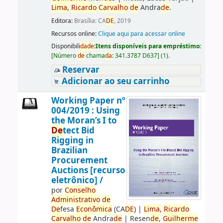
Lima,
Ricardo
Carvalho
de
Andra
de
.
Editora:
Brasília: CA
DE
, 2019
Recursos online:
Clique aqui para acessar online
Disponibili
da
de
:
Itens disponíveis para empréstimo:
[
Número
de
chama
da
:
341.3787 D637
]
(1).
Reservar
Adicionar ao seu carrinho
Working Paper nº
004/2019 : Using
the Moran’s I to
De
tect Bid
Rigging in
Brazilian
Procurement
Auctions [recurso
eletrônico] /
por
Conselho
Administrativo
de
De
fesa
Econômica
(CA
DE
)
|
Lima,
Ricardo
Carvalho
de
Andra
de
|
Resen
de
,
Guilherme