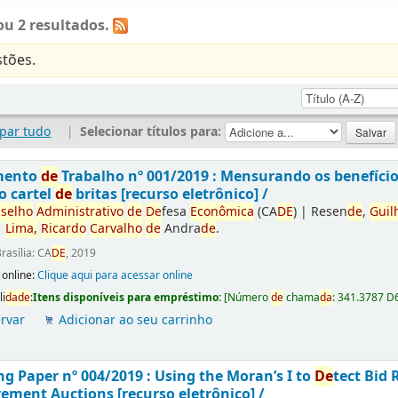
u 2 resultados.
tões.
par tudo
|
Selecionar títulos para:
mento
de
Trabalho nº 001/2019 : Mensurando os benefíci
o cartel
de
britas [recurso eletrônico] /
selho
Administrativo
de
De
fesa
Econômica
(CA
DE
)
|
Resen
de
,
Guil
|
Lima,
Ricardo
Carvalho
de
Andra
de
.
rasília: CA
DE
, 2019
 online:
Clique aqui para acessar online
li
da
de
:
Itens disponíveis para empréstimo:
[
Número
de
chama
da
:
341.3787 D
rvar
Adicionar ao seu carrinho
g Paper nº 004/2019 : Using the Moran’s I to
De
tect Bid 
ement Auctions [recurso eletrônico] /