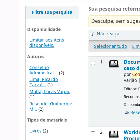
Sua pesquisa retorno
Filtre sua pesquisa
Desculpe, sem suges
Disponibilidade
Não realçar
Limitar aos itens
disponíveis.
Selecionar tudo
Lim
Autores
Docu
1.
Conselho
caso d
Administrat...
(2)
por
Con
Lima, Ricardo
Varjão
Carval...
(1)
Editora:
B
Motta, Lucas Varjão
(1)
Recursos
Resende, Guilherme
Disponibi
M...
(2)
Rese
Tipos de materiais
Livros
(2)
Workin
2.
Procur