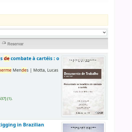
os
de
combate à cartéis : o
herme
Men
de
s
|
Motta, Lucas
637
]
(1).
Rigging in Brazilian