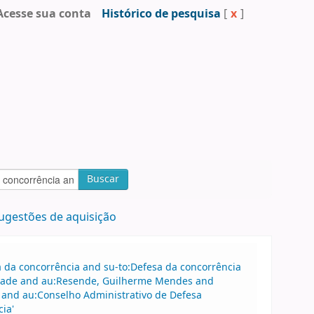
Acesse sua conta
Histórico de pesquisa
[
x
]
Buscar
ugestões de aquisição
sa da concorrência and su-to:Defesa da concorrência
drade and au:Resende, Guilherme Mendes and
 and au:Conselho Administrativo de Defesa
ia'