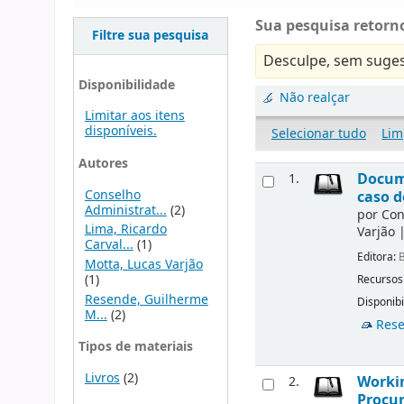
Sua pesquisa retorno
Filtre sua pesquisa
Desculpe, sem suges
Disponibilidade
Não realçar
Limitar aos itens
disponíveis.
Selecionar tudo
Lim
Autores
Docume
1.
Conselho
caso d
Administrat...
(2)
por
Con
Lima, Ricardo
Varjão
Carval...
(1)
Editora:
B
Motta, Lucas Varjão
(1)
Recursos
Resende, Guilherme
Disponibi
M...
(2)
Rese
Tipos de materiais
Livros
(2)
Workin
2.
Procur