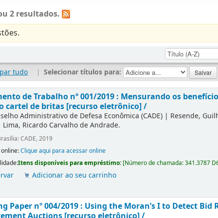
u 2 resultados.
tões.
par tudo
|
Selecionar títulos para:
nto de Trabalho nº 001/2019 : Mensurando os benefícios
o cartel de britas [recurso eletrônico] /
selho Administrativo de Defesa Econômica (CADE)
|
Resende, Gui
|
Lima, Ricardo Carvalho de Andrade.
rasília: CADE, 2019
 online:
Clique aqui para acessar online
lidade:
Itens disponíveis para empréstimo:
[
Número de chamada:
341.3787 D
rvar
Adicionar ao seu carrinho
g Paper nº 004/2019 : Using the Moran’s I to Detect Bid R
ement Auctions [recurso eletrônico] /