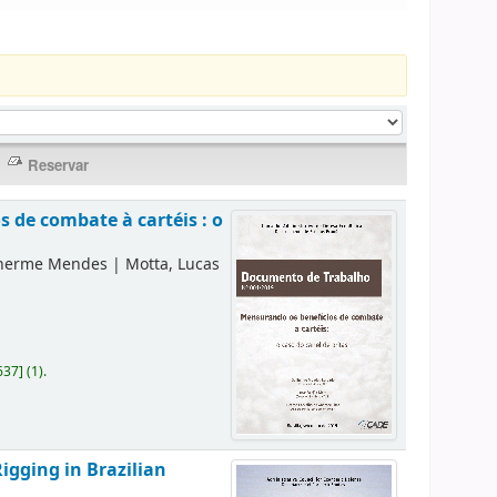
 de combate à cartéis : o
lherme Mendes
|
Motta, Lucas
637
]
(1).
igging in Brazilian