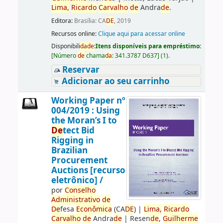
Lima,
Ricardo
Carvalho
de
Andra
de
.
Editora:
Brasília: CA
DE
, 2019
Recursos online:
Clique aqui para acessar online
Disponibili
da
de
:
Itens disponíveis para empréstimo:
[
Número
de
chama
da
:
341.3787 D637
]
(1).
Reservar
Adicionar ao seu carrinho
Working Paper nº
004/2019 : Using
the Moran’s I to
De
tect Bid
Rigging in
Brazilian
Procurement
Auctions [recurso
eletrônico] /
por
Conselho
Administrativo
de
De
fesa
Econômica
(CA
DE
)
|
Lima,
Ricardo
Carvalho
de
Andra
de
|
Resen
de
,
Guilherme