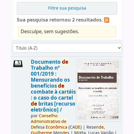
Filtre sua pesquisa
Sua pesquisa retornou 2 resultados.
Desculpe, sem sugestões.
Documento
de
Trabalho nº
001/2019 :
Mensurando os
benefícios
de
combate à cartéis
: o caso do cartel
de
britas [recurso
eletrônico] /
por
Conselho
Administrativo
de
De
fesa
Econômica
(CA
DE
)
|
Resen
de
,
Guilherme
Men
de
s
|
Motta, Lucas Varjão
|