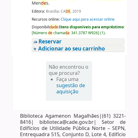
Men
de
s.
Editora:
Brasília: CA
DE
, 2019
Recursos online:
Clique aqui para acessar online
Disponibili
da
de
:
Itens disponíveis para empréstimo:
[
Número
de
chama
da
:
341.3787 W926
]
(1).
Reservar
Adicionar ao seu carrinho
Não encontrou o
que procura?
Faça uma
sugestão de
aquisição
Biblioteca Agamenon Magalhães|(61) 3221-
8416| biblioteca@cade.gov.br| Setor de
Edifícios de Utilidade Pública Norte – SEPN,
Entrequadra 515, Conjunto D, Lote 4, Edifício