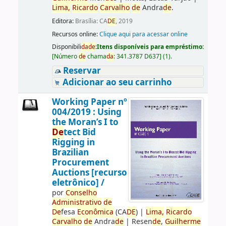
Lima,
Ricardo
Carvalho
de
Andra
de
.
Editora:
Brasília: CA
DE
, 2019
Recursos online:
Clique aqui para acessar online
Disponibili
da
de
:
Itens disponíveis para empréstimo:
[
Número
de
chama
da
:
341.3787 D637
]
(1).
Reservar
Adicionar ao seu carrinho
Working Paper nº
004/2019 : Using
the Moran’s I to
De
tect Bid
Rigging in
Brazilian
Procurement
Auctions [recurso
eletrônico] /
por
Conselho
Administrativo
de
De
fesa
Econômica
(CA
DE
)
|
Lima,
Ricardo
Carvalho
de
Andra
de
|
Resen
de
,
Guilherme