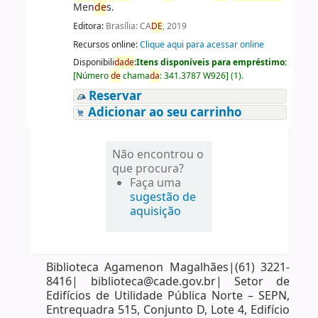
Men
de
s.
Editora:
Brasília: CA
DE
, 2019
Recursos online:
Clique aqui para acessar online
Disponibili
da
de
:
Itens disponíveis para empréstimo:
[
Número
de
chama
da
:
341.3787 W926
]
(1).
Reservar
Adicionar ao seu carrinho
Não encontrou o
que procura?
Faça uma
sugestão de
aquisição
Biblioteca Agamenon Magalhães|(61) 3221-
8416| biblioteca@cade.gov.br| Setor de
Edifícios de Utilidade Pública Norte – SEPN,
Entrequadra 515, Conjunto D, Lote 4, Edifício