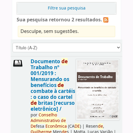
Filtre sua pesquisa
Sua pesquisa retornou 2 resultados.
Desculpe, sem sugestões.
Documento
de
Trabalho nº
001/2019 :
Mensurando os
benefícios
de
combate à cartéis
: o caso do cartel
de
britas [recurso
eletrônico] /
por
Conselho
Administrativo
de
De
fesa
Econômica
(CA
DE
)
|
Resen
de
,
Guilherme
Men
de
s
|
Motta, Lucas Varjão
|