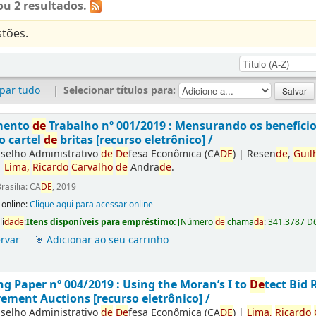
u 2 resultados.
tões.
par tudo
|
Selecionar títulos para:
mento
de
Trabalho nº 001/2019 : Mensurando os benefíci
o cartel
de
britas [recurso eletrônico] /
selho Administrativo
de
De
fesa Econômica (CA
DE
)
|
Resen
de
,
Guil
|
Lima,
Ricardo
Carvalho
de
Andra
de
.
rasília: CA
DE
, 2019
 online:
Clique aqui para acessar online
li
da
de
:
Itens disponíveis para empréstimo:
[
Número
de
chama
da
:
341.3787 D
rvar
Adicionar ao seu carrinho
g Paper nº 004/2019 : Using the Moran’s I to
De
tect Bid 
ement Auctions [recurso eletrônico] /
selho Administrativo
de
De
fesa Econômica (CA
DE
)
|
Lima,
Ricardo