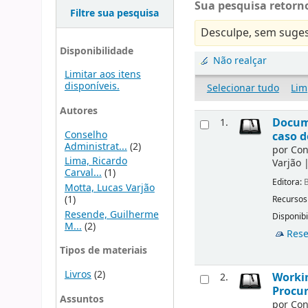
Sua pesquisa retorno
Filtre sua pesquisa
Desculpe, sem suges
Disponibilidade
Não realçar
Limitar aos itens
disponíveis.
Selecionar tudo
Lim
Autores
Docu
1.
Conselho
caso d
Administrat...
(2)
por
Con
Lima, Ricardo
Varjão
Carval...
(1)
Editora:
B
Motta, Lucas Varjão
(1)
Recursos
Resende, Guilherme
Disponibi
M...
(2)
Rese
Tipos de materiais
Livros
(2)
Workin
2.
Procur
Assuntos
por
Con