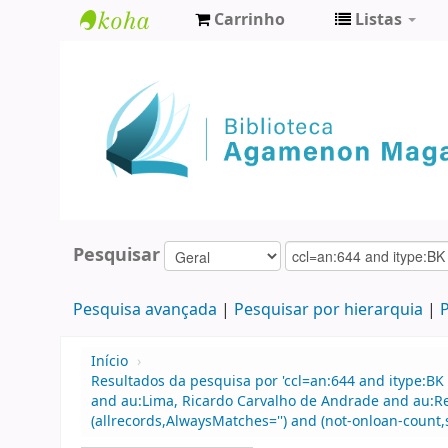
Carrinho
Listas
Biblioteca
Agamenon
Magalhães
Pesquisar
Pesquisa avançada
Pesquisar por hierarquia
P
Início
›
Resultados da pesquisa por 'ccl=an:644 and itype:BK 
and au:Lima, Ricardo Carvalho de Andrade and au:R
(allrecords,AlwaysMatches='') and (not-onloan-count,s