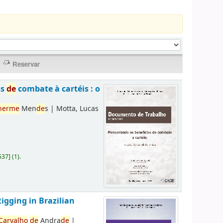
os
de
combate à cartéis : o
herme
Men
de
s
|
Motta, Lucas
637
]
(1).
Rigging in Brazilian
Carvalho
de
Andra
de
|