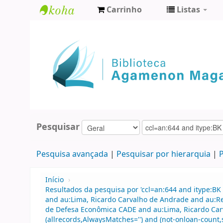
Carrinho
Listas
Biblioteca
Agamenon
Magalhães
Pesquisar
Pesquisa avançada
Pesquisar por hierarquia
P
Início
›
Resultados da pesquisa por 'ccl=an:644 and itype:BK 
and au:Lima, Ricardo Carvalho de Andrade and au:R
de Defesa Econômica CADE and au:Lima, Ricardo Car
(allrecords,AlwaysMatches='') and (not-onloan-count,s