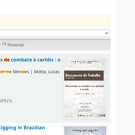
os
de
combate à cartéis : o
herme
Men
de
s
|
Motta, Lucas
637
]
(1).
Rigging in Brazilian