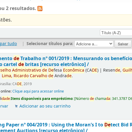
u 2 resultados.
tões.
par tudo
|
Selecionar títulos para:
mento
de
Trabalho nº 001/2019 : Mensurando os benefíci
o cartel
de
britas [recurso eletrônico] /
selho
Administrativo
de
De
fesa
Econômica
(CA
DE
)
|
Resen
de
,
Guil
|
Lima,
Ricardo
Carvalho
de
Andra
de
.
rasília: CA
DE
, 2019
 online:
Clique aqui para acessar online
li
da
de
:
Itens disponíveis para empréstimo:
[
Número
de
chama
da
:
341.3787 D
rvar
Adicionar ao seu carrinho
g Paper nº 004/2019 : Using the Moran’s I to
De
tect Bid 
ement Auctions [recurso eletrônico] /