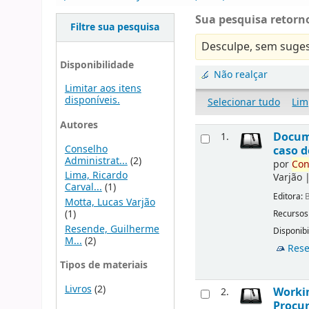
Sua pesquisa retorno
Filtre sua pesquisa
Desculpe, sem suges
Disponibilidade
Não realçar
Limitar aos itens
disponíveis.
Selecionar tudo
Lim
Autores
Docu
1.
Conselho
caso d
Administrat...
(2)
por
Con
Lima, Ricardo
Varjão
Carval...
(1)
Editora:
B
Motta, Lucas Varjão
(1)
Recursos
Resende, Guilherme
Disponibi
M...
(2)
Rese
Tipos de materiais
Livros
(2)
Workin
2.
Procur