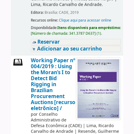
Lima, Ricardo Carvalho de Andrade.
Editora:
Brasília: CADE, 2019
Recursos online:
Clique aqui para acessar online
Disponibilidade:
Itens disponíveis para empréstimo:
[
Número de chamada:
341.3787 D637
]
(1).
Reservar
Adicionar ao seu carrinho
Working Paper nº
004/2019 : Using
the Moran’s I to
Detect Bid
Rigging in
Brazilian
Procurement
Auctions [recurso
eletrônico] /
por
Conselho
Administrativo de
Defesa Econômica (CADE)
|
Lima, Ricardo
Carvalho de Andrade
|
Resende, Guilherme