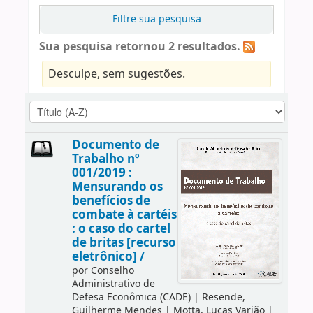
Filtre sua pesquisa
Sua pesquisa retornou 2 resultados.
Desculpe, sem sugestões.
Documento de
Trabalho nº
001/2019 :
Mensurando os
benefícios de
combate à cartéis
: o caso do cartel
de britas [recurso
eletrônico] /
por
Conselho
Administrativo de
Defesa Econômica (CADE)
|
Resende,
Guilherme Mendes
|
Motta, Lucas Varjão
|