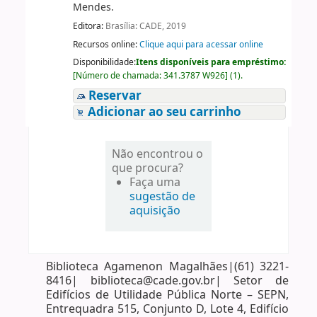
Mendes.
Editora:
Brasília: CADE, 2019
Recursos online:
Clique aqui para acessar online
Disponibilidade:
Itens disponíveis para empréstimo:
[
Número de chamada:
341.3787 W926
]
(1).
Reservar
Adicionar ao seu carrinho
Não encontrou o
que procura?
Faça uma
sugestão de
aquisição
Biblioteca Agamenon Magalhães|(61) 3221-
8416| biblioteca@cade.gov.br| Setor de
Edifícios de Utilidade Pública Norte – SEPN,
Entrequadra 515, Conjunto D, Lote 4, Edifício