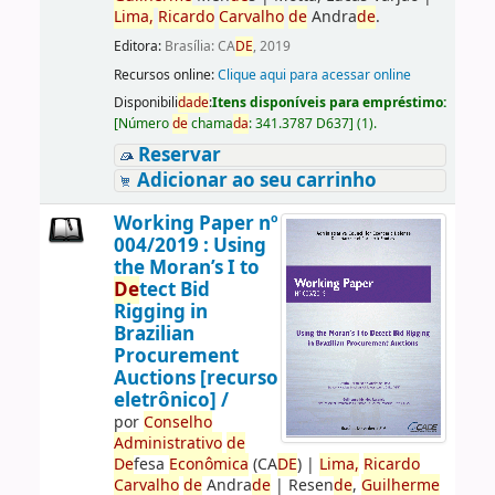
Lima,
Ricardo
Carvalho
de
Andra
de
.
Editora:
Brasília: CA
DE
, 2019
Recursos online:
Clique aqui para acessar online
Disponibili
da
de
:
Itens disponíveis para empréstimo:
[
Número
de
chama
da
:
341.3787 D637
]
(1).
Reservar
Adicionar ao seu carrinho
Working Paper nº
004/2019 : Using
the Moran’s I to
De
tect Bid
Rigging in
Brazilian
Procurement
Auctions [recurso
eletrônico] /
por
Conselho
Administrativo
de
De
fesa
Econômica
(CA
DE
)
|
Lima,
Ricardo
Carvalho
de
Andra
de
|
Resen
de
,
Guilherme