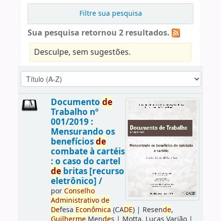
Filtre sua pesquisa
Sua pesquisa retornou 2 resultados.
Desculpe, sem sugestões.
Documento
de
Trabalho nº
001/2019 :
Mensurando os
benefícios
de
combate à cartéis
: o caso do cartel
de
britas [recurso
eletrônico] /
por
Conselho
Administrativo
de
De
fesa
Econômica
(CA
DE
)
|
Resen
de
,
Guilherme
Men
de
s
|
Motta, Lucas Varjão
|