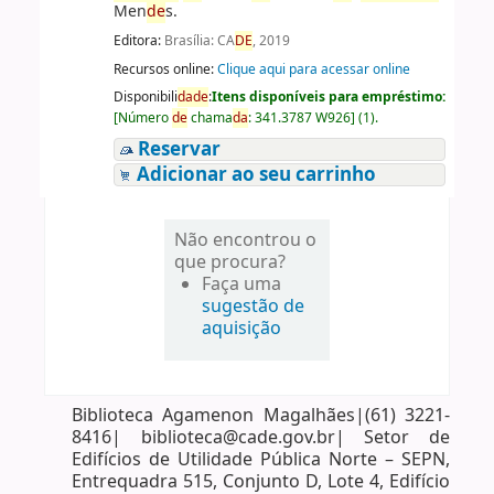
Men
de
s.
Editora:
Brasília: CA
DE
, 2019
Recursos online:
Clique aqui para acessar online
Disponibili
da
de
:
Itens disponíveis para empréstimo:
[
Número
de
chama
da
:
341.3787 W926
]
(1).
Reservar
Adicionar ao seu carrinho
Não encontrou o
que procura?
Faça uma
sugestão de
aquisição
Biblioteca Agamenon Magalhães|(61) 3221-
8416| biblioteca@cade.gov.br| Setor de
Edifícios de Utilidade Pública Norte – SEPN,
Entrequadra 515, Conjunto D, Lote 4, Edifício