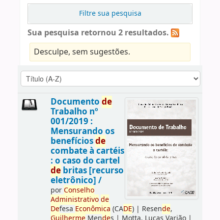
Filtre sua pesquisa
Sua pesquisa retornou 2 resultados.
Desculpe, sem sugestões.
Documento
de
Trabalho nº
001/2019 :
Mensurando os
benefícios
de
combate à cartéis
: o caso do cartel
de
britas [recurso
eletrônico] /
por
Conselho
Administrativo
de
De
fesa
Econômica
(CA
DE
)
|
Resen
de
,
Guilherme
Men
de
s
|
Motta, Lucas Varjão
|