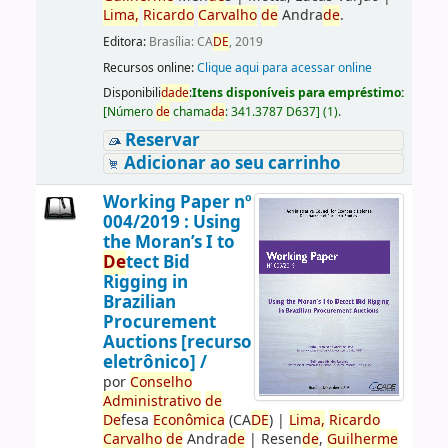
Lima,
Ricardo
Carvalho
de
Andra
de
.
Editora:
Brasília: CA
DE
, 2019
Recursos online:
Clique aqui para acessar online
Disponibili
da
de
:
Itens disponíveis para empréstimo:
[
Número
de
chama
da
:
341.3787 D637
]
(1).
Reservar
Adicionar ao seu carrinho
Working Paper nº
004/2019 : Using
the Moran’s I to
De
tect Bid
Rigging in
Brazilian
Procurement
Auctions [recurso
eletrônico] /
por
Conselho
Administrativo
de
De
fesa
Econômica
(CA
DE
)
|
Lima,
Ricardo
Carvalho
de
Andra
de
|
Resen
de
,
Guilherme