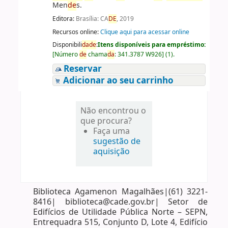
Men
de
s.
Editora:
Brasília: CA
DE
, 2019
Recursos online:
Clique aqui para acessar online
Disponibili
da
de
:
Itens disponíveis para empréstimo:
[
Número
de
chama
da
:
341.3787 W926
]
(1).
Reservar
Adicionar ao seu carrinho
Não encontrou o
que procura?
Faça uma
sugestão de
aquisição
Biblioteca Agamenon Magalhães|(61) 3221-
8416| biblioteca@cade.gov.br| Setor de
Edifícios de Utilidade Pública Norte – SEPN,
Entrequadra 515, Conjunto D, Lote 4, Edifício