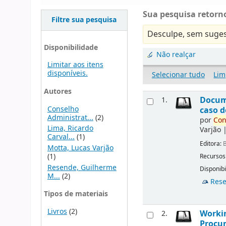
Sua pesquisa retorno
Filtre sua pesquisa
Desculpe, sem suges
Disponibilidade
Não realçar
Limitar aos itens
disponíveis.
Selecionar tudo
Lim
Autores
Docu
1.
Conselho
caso d
Administrat...
(2)
por
Con
Lima, Ricardo
Varjão
Carval...
(1)
Editora:
B
Motta, Lucas Varjão
(1)
Recursos
Resende, Guilherme
Disponibi
M...
(2)
Rese
Tipos de materiais
Livros
(2)
Workin
2.
Procur