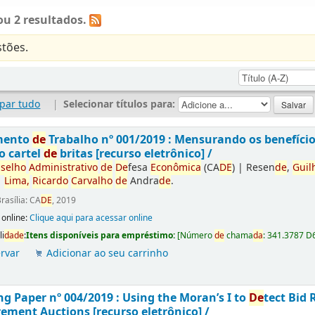
u 2 resultados.
tões.
par tudo
|
Selecionar títulos para:
mento
de
Trabalho nº 001/2019 : Mensurando os benefíci
o cartel
de
britas [recurso eletrônico] /
selho
Administrativo
de
De
fesa
Econômica
(CA
DE
)
|
Resen
de
,
Guil
|
Lima,
Ricardo
Carvalho
de
Andra
de
.
rasília: CA
DE
, 2019
 online:
Clique aqui para acessar online
li
da
de
:
Itens disponíveis para empréstimo:
[
Número
de
chama
da
:
341.3787 D
rvar
Adicionar ao seu carrinho
g Paper nº 004/2019 : Using the Moran’s I to
De
tect Bid 
ement Auctions [recurso eletrônico] /