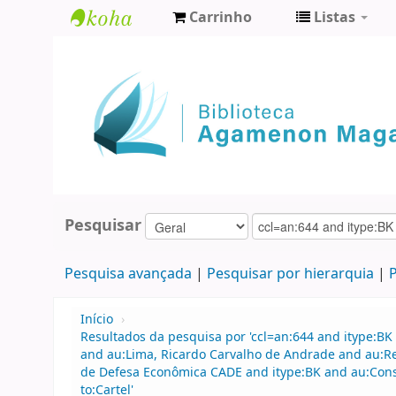
Carrinho
Listas
Biblioteca
Agamenon
Magalhães
Pesquisar
Pesquisa avançada
Pesquisar por hierarquia
P
Início
›
Resultados da pesquisa por 'ccl=an:644 and itype:BK 
and au:Lima, Ricardo Carvalho de Andrade and au:R
de Defesa Econômica CADE and itype:BK and au:Cons
to:Cartel'