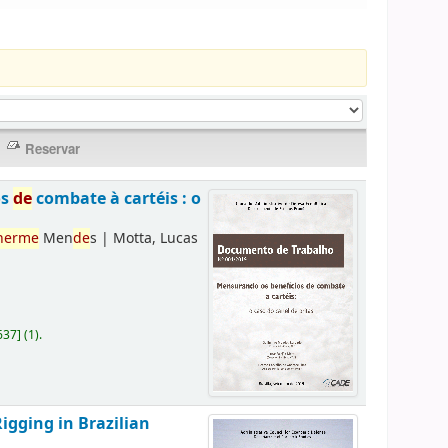
os
de
combate à cartéis : o
herme
Men
de
s
|
Motta, Lucas
637
]
(1).
Rigging in Brazilian